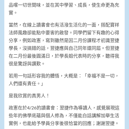
品嚐一切世間味，並在其中學習、成長，使生命更為充
實。
當然，在線上讀書會也有活潑生活化的一面，搭配寶祥
法師風趣卻能點中要害的啟發。同學們留下有趣的心得
分享，例如政憲，寫到雖然是因二月份課程才初識翌捷
學長，沒搞錯的話，翌捷應與自己同年還同屆。但翌捷
在二月份最後圓滿日，於學長姐代表時的分享，聽得我
很是驚訝與讚歎。
若用一句話形容我的體悟，大概是：「幸福不是一切，
人們還有責任。」
是我欣賞的真男人！
政憲在於4/26的讀書會：翌捷作為導讀人，感覺展現這
些年的佛學底蘊與個人修為，不僅能白話講解加舉生活
實例，也能給予學員分享後很恰當的回應；謝謝翌捷。