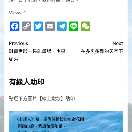
Views: 4
Facebook
Copy
Twitter
Email
Telegram
Line
WeChat
Link
Post
Previous
Next
navigation
財寶宮殿—是能量場，也是
在多災多難的天空下
如來
有緣人助印
點選下方圖片【線上繳款】助印