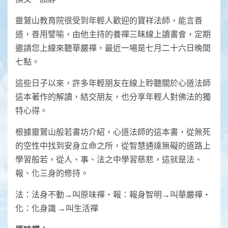
靈鷲山教育院很受到年輕人歡迎的寶祥法師，能言善
道，善用譬喻，由他主持的養禪三昧線上讀書會，定期
邀請您上線來聽華嚴禪，最近一場是七月二十六日晚間
七點。
這些日子以來，許多年輕朋友在線上聆聽關於心道法師
這本著作的解讀，結交朋友，也分享年輕人對佛法的獨
特心得。
根據靈鷲山般若書坊介紹，心道法師的這本書，從無死
的空性中找到安身立命之所，從智慧通達無礙的道路上
學習般若，從人、事、法之中學習慈悲，這就是法、
報、化三身的修持。
法：法身不動→叫原味禪‧報：報身智明→叫華嚴禪‧
化：化身識 →叫生活禪