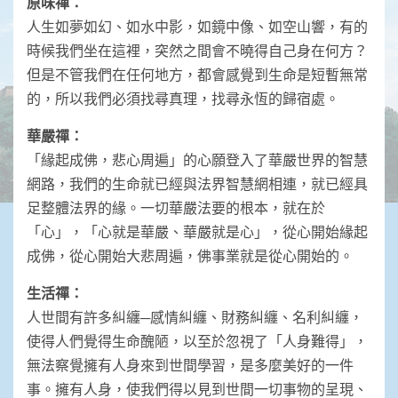
原味禪：
人生如夢如幻、如水中影，如鏡中像、如空山響，有的
時候我們坐在這裡，突然之間會不曉得自己身在何方？
但是不管我們在任何地方，都會感覺到生命是短暫無常
的，所以我們必須找尋真理，找尋永恆的歸宿處。
華嚴禪：
「緣起成佛，悲心周遍」的心願登入了華嚴世界的智慧
網路，我們的生命就已經與法界智慧網相連，就已經具
足整體法界的緣。一切華嚴法要的根本，就在於
「心」，「心就是華嚴、華嚴就是心」，從心開始緣起
成佛，從心開始大悲周遍，佛事業就是從心開始的。
生活禪：
人世間有許多糾纏─感情糾纏、財務糾纏、名利糾纏，
使得人們覺得生命醜陋，以至於忽視了「人身難得」，
無法察覺擁有人身來到世間學習，是多麼美好的一件
事。擁有人身，使我們得以見到世間一切事物的呈現、