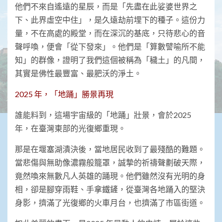
他們不來自遙遠的星辰，而是「先盡在此娑婆世界之
下、此界虛空中住」，是久遠劫前埋下的種子。這份力
量，不在高處的殿堂，而在深沉的基底，只待悲心的音
聲呼喚，便會「從下發來」。他們是「算數譬喻所不能
知」的群像，證明了我們這個被稱為「穢土」的凡間，
其實是佛性最豐富、最肥沃的淨土。
2025 年，「地踊」勝景再現
誰能料到，這場宇宙級的「地踊」壯景，會於2025
年，在臺灣東部的光復鄉重現。
那是在堰塞湖潰決後，當地居民收到了最殘酷的難題。
當悲傷與無助像濃霧般籠罩，誠摯的祈禱聲劃破天際，
竟然喚來無數凡人英雄的踊現。他們雖然沒有光明的身
相，卻是腳穿雨鞋、手拿鐵鏟，從臺灣各地踊入的堅決
身影，擠滿了光復鄉的火車月台，也擠滿了市區街道。