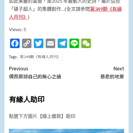
如此美麗的畫面，是2025 年最動人的史詩，屬於這些
「鏟子超人」的集體創作…(全文請參閱
第349期《有緣
人月刊》
)
Views: 5
Facebook
Copy
Twitter
Email
Telegram
Line
WeChat
Link
第349期《有緣人月刊》
Tags:
Post
Previous
Next
navigation
偶而原諒自己的無心之過
慈悲的地景
有緣人助印
點選下方圖片【線上繳款】助印