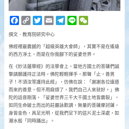
Facebook
Copy
Twitter
Email
Telegram
Line
WeChat
Link
撰文．教育院研究中心
佛經裡最震撼的「超級英雄大會師」，其實不是在遙遠
的西方淨土，而是在你我腳下的娑婆世界。
在《妙法蓮華經》的法華會上，當他方國土的菩薩們誠
摯請願護持正法時，佛陀輕輕揮手，那聲「止，善男
子！不須汝等護持此經」，仿佛在說：「謝謝各位遠道
而來的善意，但不用麻煩了，我們自己人來就好。」佛
陀的話音剛落，「娑婆世界三千大千國土地皆震裂」，
如同生命破土而出的莊嚴詠歎調，無量的菩薩摩訶薩，
身皆金色，具足光明，從我們足下的這片泥土深處，如
潮水般「同時踊出」。