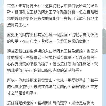
當然，也有阿育王柱，這樣從戰爭中懺悔後所建的紀念
碑。相傳孔雀王朝的阿育王早年殘酷好戰，但在目睹戰
場的殘忍景象以及高僧的度化後，在恆河流域和各地建
造阿育王柱。
歷史上的阿育王柱其實也是一個提醒，從戰爭走向佛法
的和平，在古印度，曾經有一位君王這樣的做到。
通往靈鷲山無生道場的入口以阿育王柱為起始，也是這
樣的象徵，告訴來者，容或外頭有戰爭、有風雨飄搖，
心內有衝突的瞋恨的種子，但從這條朝山的路開始，就
把戰爭放下來，進到山間和寺廟的清淨無爭。
所以，你應該把來到靈鷲山，當成一場從戰爭走向和平
的心靈小旅行，最終在佛法的氛圍內，藉著禪修，在方
寸之間體會和平。
這條路是蜿蜒的，當初開山時的艱辛，如今是成佛大