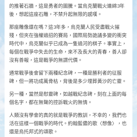
的推著石牆，這是勇者的圖騰。當烏克蘭戰火連綿3年
後，想起這座石雕，不禁升起無限的感嘆。
那座雕像還在嗎？這3年多，烏克蘭人民受盡戰火摧
殘，但夾在強權過招的賽局，國際局勢詭譎多變的衝突
時代中，烏克蘭似乎已成為一隻過河的棋子。事實上，
每個在戰爭中失去的生命，來不及長大的青春，善人卻
沒有善報，這是戰爭的無謂代價。
通常戰爭後會留下兩種紀念碑，一種是勝利者的征服
碑，但一將功成萬骨枯，背後是多少埋葬黃沙的亡靈。
另一種，當然是慰靈碑，如越戰紀念碑，刻在上面的每
個名字，都在無聲的控訴戰火的無情。
人類沒有學會的真的就是戰爭的教訓，不幸的，我們也
活在這樣一個戰爭的時代。約翰藍儂的歌〈想像〉，也
還是烏托邦式的頌歌。