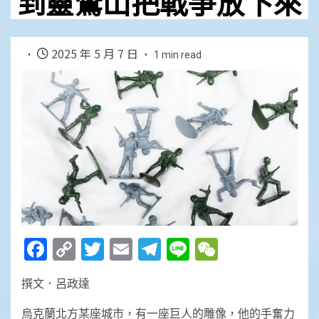
到靈鷲山把戰爭放下來
2025 年 5 月 7 日
1 min read
Facebook
Copy
Twitter
Email
Telegram
Line
WeChat
Link
撰文．呂政達
烏克蘭北方某座城市，有一座巨人的雕像，他的手奮力