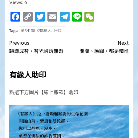
Views: 6
Facebook
Copy
Twitter
Email
Telegram
Line
WeChat
Link
第341期《有緣人月刊》
Tags:
Post
Previous
Next
navigation
轉識成智，智光通透無礙
閉關、護關，都是精進
有緣人助印
點選下方圖片【線上繳款】助印