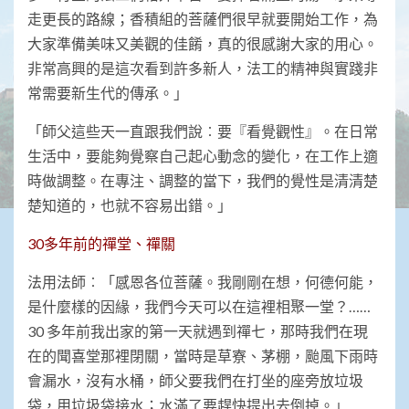
走更長的路線；香積組的菩薩們很早就要開始工作，為
大家準備美味又美觀的佳餚，真的很感謝大家的用心。
非常高興的是這次看到許多新人，法工的精神與實踐非
常需要新生代的傳承。」
「師父這些天一直跟我們說︰要『看覺觀性』。在日常
生活中，要能夠覺察自己起心動念的變化，在工作上適
時做調整。在專注、調整的當下，我們的覺性是清清楚
楚知道的，也就不容易出錯。」
30多年前的禪堂、禪關
法用法師︰「感恩各位菩薩。我剛剛在想，何德何能，
是什麼樣的因緣，我們今天可以在這裡相聚一堂？……
30 多年前我出家的第一天就遇到禪七，那時我們在現
在的聞喜堂那裡閉關，當時是草寮、茅棚，颱風下雨時
會漏水，沒有水桶，師父要我們在打坐的座旁放垃圾
袋，用垃圾袋接水；水滿了要趕快提出去倒掉。」