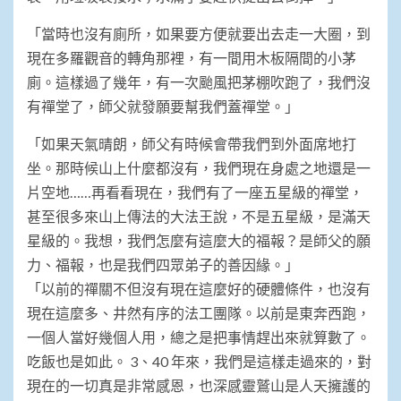
「當時也沒有廁所，如果要方便就要出去走一大圈，到
現在多羅觀音的轉角那裡，有一間用木板隔間的小茅
廁。這樣過了幾年，有一次颱風把茅棚吹跑了，我們沒
有禪堂了，師父就發願要幫我們蓋禪堂。」
「如果天氣晴朗，師父有時候會帶我們到外面席地打
坐。那時候山上什麼都沒有，我們現在身處之地還是一
片空地……再看看現在，我們有了一座五星級的禪堂，
甚至很多來山上傳法的大法王說，不是五星級，是滿天
星級的。我想，我們怎麼有這麼大的福報？是師父的願
力、福報，也是我們四眾弟子的善因緣。」
「以前的禪關不但沒有現在這麼好的硬體條件，也沒有
現在這麼多、井然有序的法工團隊。以前是東奔西跑，
一個人當好幾個人用，總之是把事情趕出來就算數了。
吃飯也是如此。 3、40 年來，我們是這樣走過來的，對
現在的一切真是非常感恩，也深感靈鷲山是人天擁護的