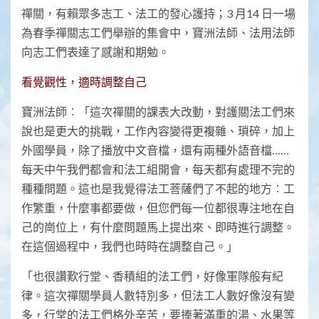
禪關，有賴眾多志工、法工的發心護持；3 月14 日一場
為春季禪關志工們舉辦的集會中，寶洲法師、法用法師
向志工們表達了感謝和期勉。
看覺觀性，適時調整自己
寶洲法師︰「這次禪關的課表大改動，對護關法工們來
說也是更大的挑戰，工作內容變得更複雜、瑣碎，加上
外國學員，除了播放中文音檔，還有兩種外語音檔……
每天中午我們都會和法工組開會，每天都有處理不完的
種種問題。這也是我覺得法工菩薩們了不起的地方︰工
作繁重，什麼事都要做，但您們每一位都很專注地在自
己的崗位上，有什麼問題馬上提出來、即時進行調整。
在這個過程中，我們也時時在調整自己。」
「也很讚歎行堂、香積組的法工們，好像軍隊般有紀
律。這次禪關學員人數特別多，但法工人數好像沒有變
多，行堂的法工們格外辛苦，要捧著滿重的湯、水果等