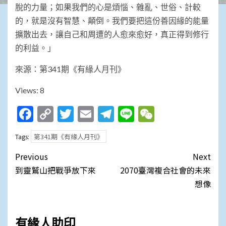
脫的力量；如果我們的心是煩惱、雜亂、世俗、計較
的，就是沒有智慧、顛倒。我們要把這份善因緣的能量
擴散出去，讓自己和周遭的人愈來愈好，真正得到修行
的利益。」
來源：第341期《有緣人月刊》
Views: 8
Facebook
Copy
Twitter
Email
Telegram
Line
WeChat
Link
第341期《有緣人月刊》
Tags:
Post
Previous
Next
navigation
到靈鷲山把戰爭放下來
2070臺灣複合社會的未來
想像
有緣人助印