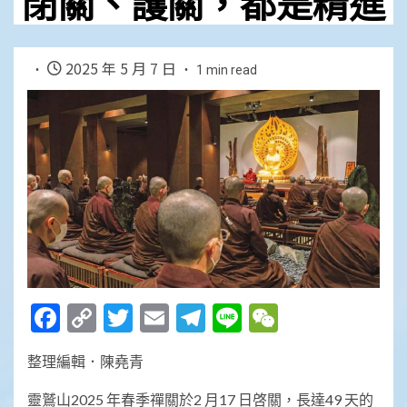
閉關、護關，都是精進
2025 年 5 月 7 日
1 min read
Facebook
Copy
Twitter
Email
Telegram
Line
WeChat
Link
整理編輯．陳堯青
靈鷲山2025 年春季禪關於2 月17 日啓關，長達49 天的