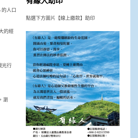
有緣人助印
 的人口
點選下方圖片【線上繳款】助印
大的經
觀光行
，瀏