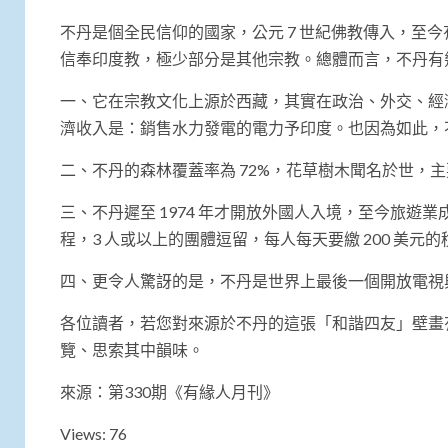
不丹是個全民信仰的國家，公元 7 世紀佛教傳入，至今有
信奉印度教，極少部分是其他宗教。總體而言，不丹有
一、它在宗教文化上源於西藏，其實在政治、外交、經
濟收入是：銷售水力發電的電力予印度。也因為如此，
二、不丹的森林覆蓋率為 72%，花草樹木聞名於世，
三、不丹遲至 1974 年才開放外國人入境，至今旅
程，3 人或以上的團體逗留，每人每天要繳 200 美
四、更令人驚訝的是，不丹是世界上最後一個開放電視
各位讀者，若您對來源於不丹的這張「和諧四友」壁畫有興
覽、思索其中韻味。
來源：第330期《有緣人月刊》
Views: 76