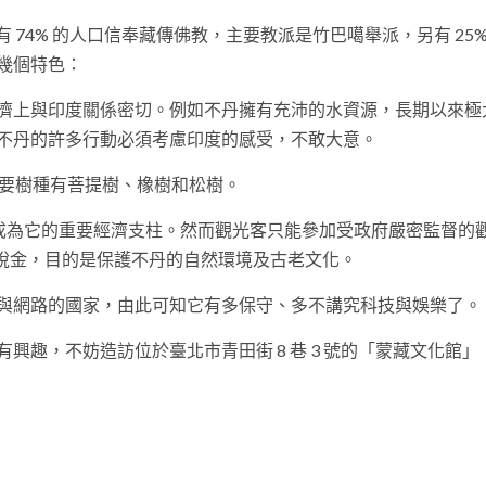
 74% 的人口信奉藏傳佛教，主要教派是竹巴噶舉派，另有 25%
幾個特色：
濟上與印度關係密切。例如不丹擁有充沛的水資源，長期以來極
不丹的許多行動必須考慮印度的感受，不敢大意。
主要樹種有菩提樹、橡樹和松樹。
遊業成為它的重要經濟支柱。然而觀光客只能參加受政府嚴密監督的
元的稅金，目的是保護不丹的自然環境及古老文化。
與網路的國家，由此可知它有多保守、多不講究科技與娛樂了。
趣，不妨造訪位於臺北市青田街 8 巷 3 號的「蒙藏文化館」