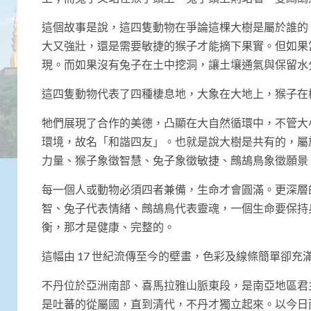
這個故事是說，這四隻動物在爭論這棵大樹是屬於誰的
大又強壯，還是需要敏捷的猴子才能摘下果實。但如果
現。而如果沒有兔子在土中挖洞，讓土壤通氣與保留水
這四隻動物代表了四種棲息地，大象在大地上，猴子在
牠們展現了合作的美德，凸顯在大自然循環中，不管大
環境，故名「和諧四友」。也就是說大樹是共有的，屬
力量、猴子象徵智慧、兔子象徵敏捷、鷓鴣鳥象徵願景
每一個人或動物必須四者兼備，生命才會圓滿。更深層
智、兔子代表情緒、鷓鴣鳥代表靈魂，一個生命要保持
衡，那才是健康、完整的。
這幅由 17 世紀流傳至今的壁畫，色彩及線條簡單卻
不丹位於亞洲南部、喜馬拉雅山脈東段，是南亞地區君
是吐蕃的從屬國，直到清代，不丹才獨立起來。以今日