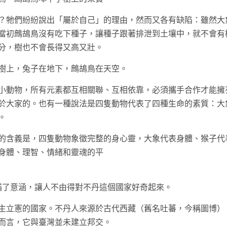
？牠們紛紛說出「屬於自己」的理由，然而又各有缺陷：雖然大
當初鷓鴣鳥沒有吃下種子，讓種子跟著排泄到土壤中，就不會有
分，樹也不會長得又高又壯。
樹上，兔子在地下，鷓鴣鳥在天空。
小動物，所有元素都互相關聯、互相依靠，必須攜手合作才能擁
於大家的。也有一種說法是四隻動物代表了四種生命的素質：大
。
的含義是，四隻動物象徵完整的身心靈，大象代表身體、猴子代
身體、理智、情緒和靈魂的平
充滿了意涵，讓人不由得對不丹這個國家好奇起來。
主立憲的國家。不丹人來源於古代西藏（舊名吐蕃，今稱圖博）
而言，它與臺灣並未建立邦交。