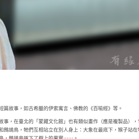
t
短篇故事，如古希臘的伊索寓言、佛教的《百喻經》等。
 寺院壁畫的故事，在臺北的「蒙藏文化館」也有類似畫作（應是複製品）
和鷓鴣鳥，牠們互相站立在別人身上：大象在最底下，猴子站在
鳥，鷓鴣鳥啄下了樹上的果實⋯⋯。