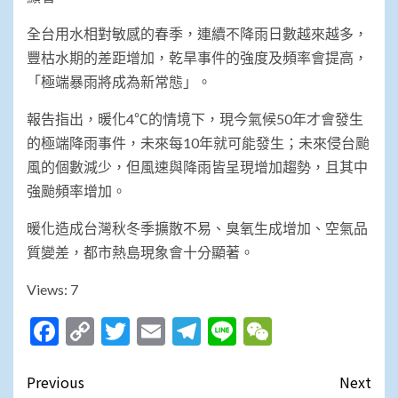
全台用水相對敏感的春季，連續不降雨日數越來越多，
豐枯水期的差距增加，乾旱事件的強度及頻率會提高，
「極端暴雨將成為新常態」。
報告指出，暖化4℃的情境下，現今氣候50年才會發生
的極端降雨事件，未來每10年就可能發生；未來侵台颱
風的個數減少，但風速與降雨皆呈現增加趨勢，且其中
強颱頻率增加。
暖化造成台灣秋冬季擴散不易、臭氧生成增加、空氣品
質變差，都市熱島現象會十分顯著。
Views: 7
Facebook
Copy
Twitter
Email
Telegram
Line
WeChat
Link
Post
Previous
Next