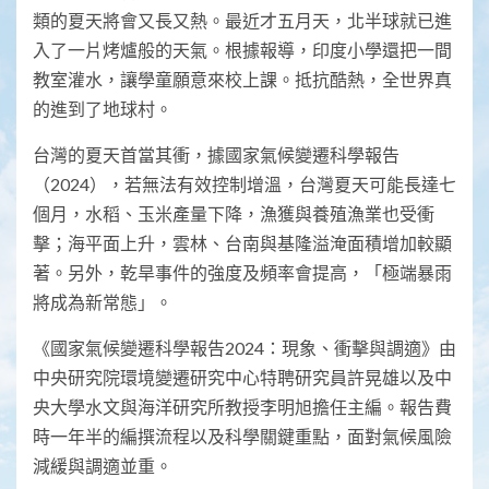
類的夏天將會又長又熱。最近才五月天，北半球就已進
入了一片烤爐般的天氣。根據報導，印度小學還把一間
教室灌水，讓學童願意來校上課。抵抗酷熱，全世界真
的進到了地球村。
台灣的夏天首當其衝，據國家氣候變遷科學報告
（2024），若無法有效控制增溫，台灣夏天可能長達七
個月，水稻、玉米產量下降，漁獲與養殖漁業也受衝
擊；海平面上升，雲林、台南與基隆溢淹面積增加較顯
著。另外，乾旱事件的強度及頻率會提高，「極端暴雨
將成為新常態」。
《國家氣候變遷科學報告2024：現象、衝擊與調適》由
中央研究院環境變遷研究中心特聘研究員許晃雄以及中
央大學水文與海洋研究所教授李明旭擔任主編。報告費
時一年半的編撰流程以及科學關鍵重點，面對氣候風險
減緩與調適並重。