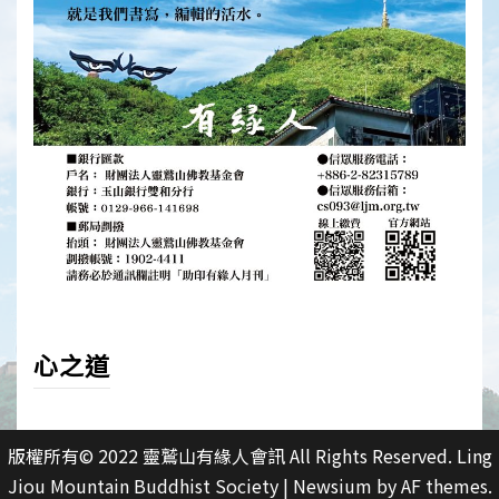
心之道
版權所有© 2022 靈鷲山有緣人會訊 All Rights Reserved. Ling
Jiou Mountain Buddhist Society
|
Newsium
by AF themes.