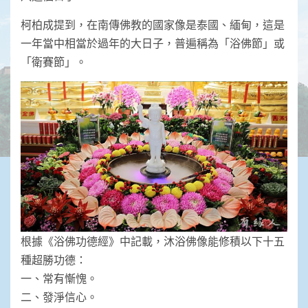
柯柏成提到，在南傳佛教的國家像是泰國、緬甸，這是
一年當中相當於過年的大日子，普遍稱為「浴佛節」或
「衛賽節」。
根據《浴佛功德經》中記載，沐浴佛像能修積以下十五
種超勝功德：
一、常有慚愧。
二、發淨信心。