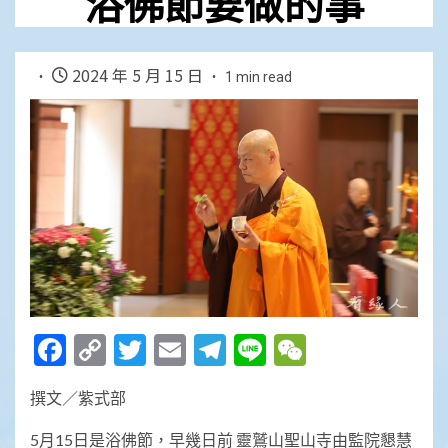
浴佛節要做的事
2024 年 5 月 15 日
1 min read
Facebook
Copy
Twitter
Email
Telegram
Line
WeChat
Link
撰文／紫式部
5月15日是浴佛節，早幾日前 靈鷲山聖山寺由監院懇慧