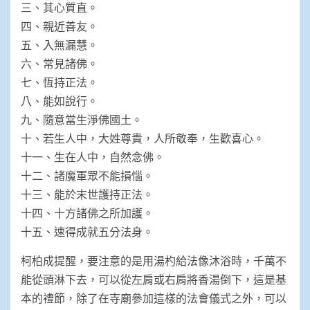
三、其心質直。
四、親近善友。
五、入無漏慧。
六、常見諸佛。
七、恆持正法。
八、能如說行。
九、隨意當生淨佛國土。
十、若生人中，大姓尊貴，人所敬奉，生歡喜心。
十一、生在人中，自然念佛。
十二、諸魔軍眾不能損惱。
十三、能於末世護持正法。
十四、十方諸佛之所加護。
十五、速得成就五分法身。
柯柏成提醒，要注意的是用湯杓給法像沐浴時，千萬不
能從頭淋下去，可以從左肩或右肩將香湯倒下，這是基
本的禮節，除了在寺廟參加這樣的法會儀式之外，可以