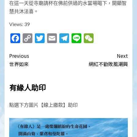
在這一天從寺廟請杯在佛前供過的水當場喝下，開顯智
慧共沐法喜。
Views: 39
Facebook
Copy
Twitter
Email
Telegram
Line
WeChat
Link
Post
Previous
Next
navigation
世界如來
網紅不勸敗風潮興
有緣人助印
點選下方圖片【線上繳款】助印