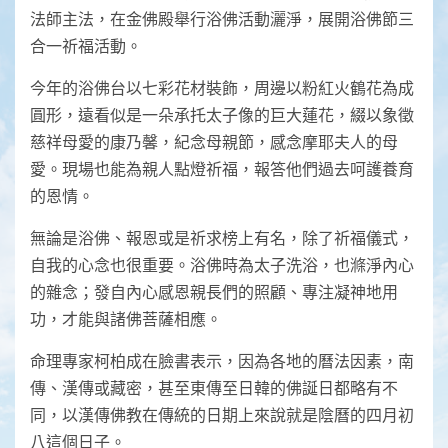
法師主法，在金佛殿舉行浴佛活動灑淨，展開浴佛節三
合一祈福活動。
今年的浴佛台以七彩花材裝飾，周邊以粉紅火鶴花為成
圓形，遠看似是一朵承托太子像的巨大蓮花，綴以象徵
慈祥母愛的康乃馨，紀念母親節，感念摩耶夫人的母
愛。現場也能為親人點燈祈福，報答他們過去呵護養育
的恩情。
無論是浴佛、報恩或是祈求榜上有名，除了祈福儀式，
自我的心念也很重要。浴佛時為太子洗浴，也滌淨內心
的雜念；發自內心感恩親長們的照顧、專注凝神地用
功，才能與諸佛菩薩相應。
命理專家柯柏成在臉書表示，因為各地的曆法因素，南
傳、漢傳或藏密，甚至東傳至日韓的佛誕日都略有不
同，以漢傳佛教在傳統的日期上來說就是陰曆的四月初
八這個日子。