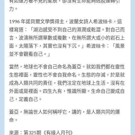
有如遠方看不見的星辰，卻沒有生命能夠逃脫運轉引
力。
1996 年諾貝爾文學獎得主，波蘭女詩人希波絲卡，這
樣寫道：「湖泊感受不到自己的濕潤或乾澀。對自己而
言，波濤無所謂單數或複數，在無所謂大或小的岩石上
面。太陽落下，其實也沒有下沉。」希波絲卡：「風景
並不會觀看自己。」
當然，地球也不會自己命名為蓋亞。就如我們都在靈性
生態裡面，靈性也不會自我命名。生態的存滅，於是就
成為人類共同的責任，我們注定在地球上生活，沒有在
外面或是裡面。四生九有，惟識所顯。生命自己變成自
己，定義自己。
蓋亞，無論世人如何稱呼它，講的，是人類共同的運
命。
來源：第325期《有緣人月刊》