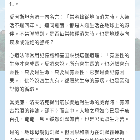
化。
愛因斯坦有過一句名言：「當蜜蜂從地面消失時，人類
活不過四年。」連同雛菊，都是人類生活在地球上的夥
伴。不禁聯想到，是否每當物種消失時，也是地球走向
衰敗或滅絕的警兆？
心道法師常用記憶體和基因來說這個道理：「有靈性的
生命才會成長，反過來說，所有會生長的，也必然會有
靈性，只要是生命，只要具有靈性，它就是會記憶因
果。」佛陀說四生九有，都屬於生命的範疇，也是業和
記憶的循環。
當威廉．洛夫洛克提出氣候變遷對生命的威脅時，有如
古希臘的神諭，卻不幸而言中。大地之母如今已是千瘡
百孔，奄奄一息。縱然沉默如昔，也是忍著眾生之苦。
是的，地球母親仍沉默。但因果和業力在沉默裡運轉，