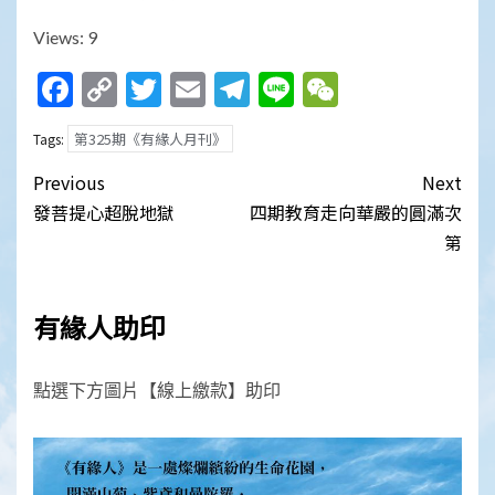
Views: 9
Facebook
Copy
Twitter
Email
Telegram
Line
WeChat
Link
第325期《有緣人月刊》
Tags:
Post
Previous
Next
navigation
發菩提心超脫地獄
四期教育走向華嚴的圓滿次
第
有緣人助印
點選下方圖片【線上繳款】助印