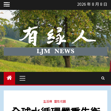
Skip
2026 年 8 月 8 日
to
content
Primary
Menu
生活禪
靈性花園