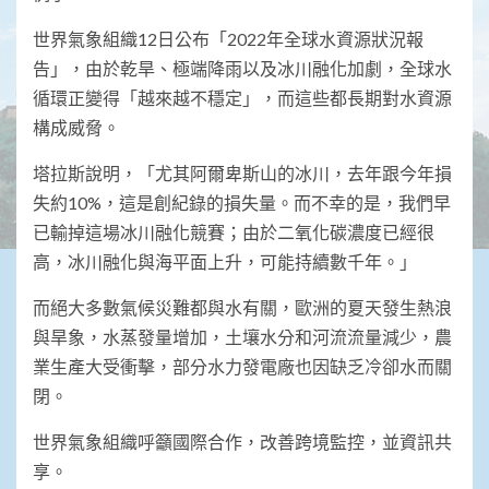
世界氣象組織12日公布「2022年全球水資源狀況報
告」，由於乾旱、極端降雨以及冰川融化加劇，全球水
循環正變得「越來越不穩定」，而這些都長期對水資源
構成威脅。
塔拉斯說明，「尤其阿爾卑斯山的冰川，去年跟今年損
失約10%，這是創紀錄的損失量。而不幸的是，我們早
已輸掉這場冰川融化競賽；由於二氧化碳濃度已經很
高，冰川融化與海平面上升，可能持續數千年。」
而絕大多數氣候災難都與水有關，歐洲的夏天發生熱浪
與旱象，水蒸發量增加，土壤水分和河流流量減少，農
業生產大受衝擊，部分水力發電廠也因缺乏冷卻水而關
閉。
世界氣象組織呼籲國際合作，改善跨境監控，並資訊共
享。