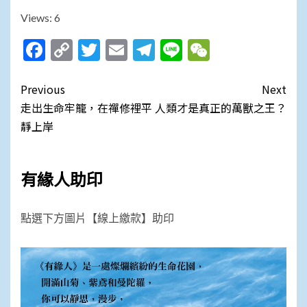
Views: 6
Facebook
Copy
Twitter
Email
Telegram
Line
WeChat
Link
Post
Previous
Next
navigation
走出生命牢籠，在禪修裡平
人類才是真正的萬獸之王？
靜上岸
有緣人助印
點選下方圖片【線上繳款】助印