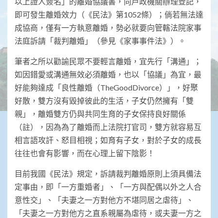
以上證人簽名」的離婚協議書，向戶政機關辦理登記，
即可發生離婚效力（《民法》第1052條）；倘若無法達
成協商，僅有一方執意離婚，勢必就要向管轄法院家事
法庭訴請「裁判離婚」（參見《家事事件法》）。
筆者之所以勸諭民眾不要輕言離婚，宜先行「溝通」；
如因錯愛或溝通無效必須離婚，也以「協議」為宜，最
好能夠達成「良性離婚（TheGoodDivorce）」，好聚
好散，雙方沒有毀掉彼此的生活，子女仍然擁有「雙
親」，離婚雙方仍與共同生育的子女保持良好關係
（註），因為為了離婚而上法院打官司，雙方就容易互
相言語攻訐、怒目相視；如育有子女，對於子女的成長
往往也會有影響，而在心理上留下陰影！
目前我國《民法》規定，訴請裁判離婚原則上須具備法
定事由，即「一方重婚者」、「一方與配偶以外之人合
意性交」、「夫妻之一方對他方不堪同居之虐待」、
「夫妻之一方對他方之直系親屬為虐待，或夫妻一方之