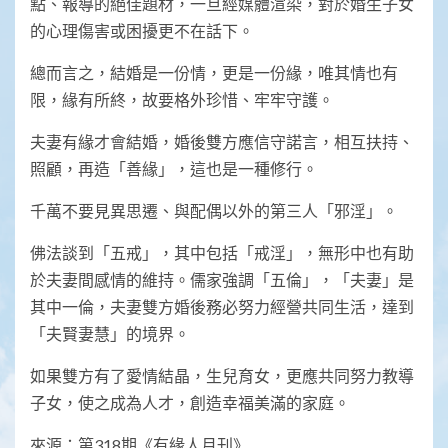
點、報導的絕佳題材，一旦經媒體渲染，對於婚生子女
的心理傷害或困擾更不在話下。
總而言之，結婚是一份情，更是一份緣，唯其情也有
限，緣有所終，故要格外珍惜、牢牢守護。
夫妻有緣才會結婚，婚後雙方應信守諾言，相互扶持、
照顧，再造「善緣」，這也是一種修行。
千萬不要見異思遷、與配偶以外的第三人「邪淫」。
佛法談到「五戒」，其中包括「戒淫」，無形中也有助
於夫妻間感情的維持。儒家強調「五倫」，「夫妻」是
其中一倫，夫妻雙方婚後務必努力經營共同生活，達到
「夫賢妻慧」的境界。
如果雙方有了愛情結晶，生兒育女，更應共同努力教導
子女，使之成為人才，創造幸福美滿的家庭。
來源：第318期《有緣人月刊》