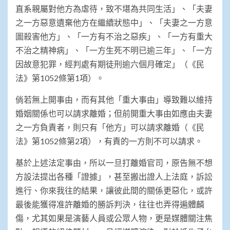
直系親屬對他方為虐待，致不堪為共同生活」、「夫妻
之一方惡意遺棄他方在繼續狀態中」、「夫妻之一方意
圖殺害他方」、「一方有不治之惡疾」、「一方有重大
不治之精神病」、「一方生死不明已逾三年」、「一方
因故意犯罪，經判處有期徒刑逾六個月確定」（《民
法》第1052條第1項）。
倘若無上開事由，而有其他「重大事由」導致難以維持
婚姻關係也可以請求離婚；但前開重大事由如應由夫妻
之一方負責者，則只有「他方」可以請求離婚（《民
法》第1052條第2項），有責的一方則不可以請求。
基於上述法定事由，所以一旦打離婚官司，原告無不想
方設法提出各種「證據」，甚至搬出證人上法庭，訴訟
進行、你來我往的結果，讓彼此間的關係更惡化，或許
最後能獲得准許離婚的勝訴判決，往往也弄得遍體麟
傷，尤其如果是演藝人員或公眾人物，更是媒體關注焦