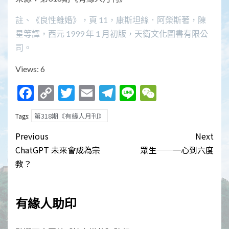
註、《良性離婚》，頁 11，康斯坦絲．阿榮斯著，陳
星等譯，西元 1999 年 1 月初版，天衛文化圖書有限公
司。
Views: 6
Facebook
Copy
Twitter
Email
Telegram
Line
WeChat
Link
第318期《有緣人月刊》
Tags:
Post
Previous
Next
navigation
ChatGPT 未來會成為宗
眾生──一心到六度
教？
有緣人助印