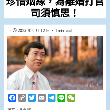
珍惜姻緣，為離婚打官
司須慎思！
2023 年 6 月 12 日
1 min read
Facebook
Copy
Twitter
Email
Telegram
Line
WeChat
Link
撰文．李永然