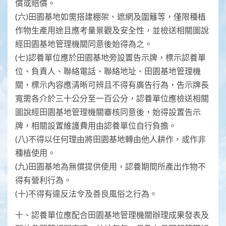
償或賠償。
(六)田園基地如需搭建棚架、遮網及圍籬等，僅限種植
作物生產用途且應考量景觀及安全性，並檢送相關圖說
經田園基地管理機關同意後始得為之。
(七)認養單位應於田園基地旁設置告示牌，標示認養單
位、負責人、聯絡電話、聯絡地址、田園基地管理機
關，標示內容應清晰可辨且不得有廣告行為，告示牌長
寬需各介於三十公分至一百公分，認養單位應檢送相關
圖說經田園基地管理機關審核同意後，始得設置告示
牌，相關設置維護費用由認養單位自行負擔。
(八)不得以任何理由將田園基地轉由他人耕作，或作非
種植使用。
(九)田園基地為無償提供使用，認養期間所產出作物不
得有營利行為。
(十)不得有違反法令及善良風俗之行為。
十、認養單位應配合田園基地管理機關辦理成果發表及