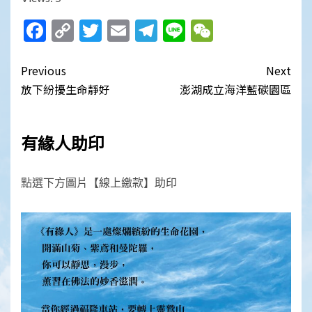
Facebook
Copy
Twitter
Email
Telegram
Line
WeChat
Link
Post
Previous
Next
navigation
放下紛擾生命靜好
澎湖成立海洋藍碳園區
有緣人助印
點選下方圖片【線上繳款】助印