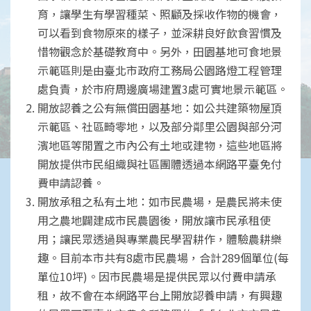
育，讓學生有學習種菜、照顧及採收作物的機會，
可以看到食物原來的樣子，並深耕良好飲食習慣及
惜物觀念於基礎教育中。另外，田園基地可食地景
示範區則是由臺北市政府工務局公園路燈工程管理
處負責，於市府周邊廣場建置3處可實地景示範區。
開放認養之公有無償田園基地：如公共建築物屋頂
示範區、社區畸零地，以及部分鄰里公園與部分河
濱地區等閒置之市內公有土地或建物，這些地區將
開放提供市民組織與社區團體透過本網路平臺免付
費申請認養。
開放承租之私有土地：如市民農場，是農民將未使
用之農地闢建成市民農園後，開放讓市民承租使
用；讓民眾透過與專業農民學習耕作，體驗農耕樂
趣。目前本市共有8處市民農場，合計289個單位(每
單位10坪)。因市民農場是提供民眾以付費申請承
租，故不會在本網路平台上開放認養申請，有興趣