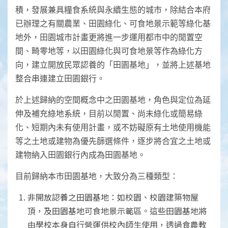
積，發展兼具糧食系統與永續生態的城市，除結合本府
已辦理之有關農業、田園綠化、可食地景示範等綠化基
地外，田園城市計畫更將進一步運用都市中的閒置空
間、畸零地等，以田園綠化與可食地景等作為綠化方
向，建立開放民眾認養的「田園基地」，並將上述基地
整合串連建立田園銀行。
於上述歸納的空間概念中之田園基地，角色與定位為延
伸及補充綠地系統，目前以閒置、尚未綠化或簡易綠
化、短期內未有使用計畫，或不妨礙原有土地使用機能
等之土地或建物為優先篩選條件，逐步將合宜之土地或
建物納入田園銀行內成為田園基地。
目前歸納本市田園基地，大致分為三種類型：
非開放認養之田園基地：如校園、校園建築物屋
頂，及田園基地可食地景示範區。這些田園基地將
由學校本身自行營運供校內師生使用，透過食農教