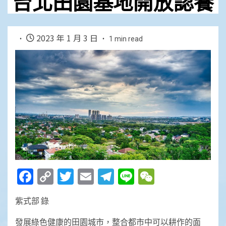
台北田園基地開放認養
2023 年 1 月 3 日
1 min read
Facebook
Copy
Twitter
Email
Telegram
Line
WeChat
Link
紫式部 錄
發展綠色健康的田園城市，整合都市中可以耕作的面