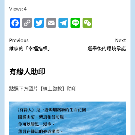
Views: 4
Facebook
Copy
Twitter
Email
Telegram
Line
WeChat
Link
Post
Previous
Next
navigation
誰家的「幸福指標」
選舉後的環境承諾
有緣人助印
點選下方圖片【線上繳款】助印