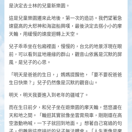
是決定去士林的兒童新樂園。
這是兒童樂園遷來此地後，第一次的造訪。我們望著急
速竄高的大怒神和海盜船興嘆，最後決定去搭小小的摩
天輪，用緩慢的速度迴轉上天空。
兒子乖乖坐在包廂裡面，慢慢的，台北的地景浮現在眼
前，可以看到盆地邊緣的群山，觀音山依舊是沉默的屏
風，是兒子的心思。
「明天是爸爸的生日，」媽媽提醒他，「要不要祝爸爸
生日快樂？」兒子仍然像是沉默的觀音山。
明天，明天我要進入到老年的疆域了。
而在生日前夕，和兒子坐在遊樂園的摩天輪，悠悠盪在
天和地之間。「輪迴其實就像坐雲霄飛車，剛剛還在高
空激動吶喊，一下子就回到地面。」想著自己寫過的句
子，但離我這麼接近的兒子無法體會。「人生更像是摩