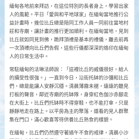
緬甸各地前來拜訪，在這位特別的長者身上，學習出家
人的風範。平日「愛與和平地球家」在緬甸當地推行公
益計畫時，幾位比丘總是陪同工作人員一同前往當地村
莊和寺廟，讓計畫的推行更加順利。在緬甸當地，見到
比丘就如同見到佛，跪拜頂禮是基本的禮儀，離去前再
一次頂禮向比丘們告假，這些行儀都深深的烙印在緬甸
人的日常生活中。
常駐緬甸的法琳法師說：「這裡比丘的威儀很好，給人
的攝受性很強。」一直到今日，沿街托缽的沙彌和比丘
們，總是能讓人安靜沉穩。清晨薄霧未褪，遠遠的聽見
打板的聲音，鄰近寺廟的托缽隊，身穿紅色伽沙赤腳走
在大街上，比丘們托缽時不得穿鞋，也不能打傘，只是
靜靜地走在路上。以平房為主的聚落，還看的見人群聚
集在門口，滿心歡喜等待供養比丘熟食的樣貌。
在緬甸，比丘們仍然遵守著過午不食的戒律，清晨小沙