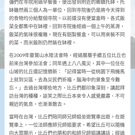
彌們在寺院用過早餐後，便出發到附近的鄉鎮托缽。托
缽雖然兩三個人為一單位，回到寺院後仍是將今天得到
的食物均分給整個寺院。以前還沒有便當盒時，各式飯
菜全都集中在缽裡，回到寺院後經過一個上午的蒸溽，
飯菜的氣味很複雜。現在有鋁製餐盒，可以用來裝不同
的菜，而米飯則仍然裝在缽裡。
在2009年靈鷲山水陸法會時，經過層層手續五位比丘也
前來台灣參加法會；同年遇上八八風災，其中一位住在
山坡的比丘還記憶猶新：「記得當時一從桃園下飛機馬
上就到災區，去為災民們祈福，腦海中的景象至今難
忘。」去過台灣哪些地方，比丘們都印象深刻，講起拜
訪台灣的種種，談笑之際比丘本來令人感覺嚴肅、不可
親近的氣息，也漸漸散去。
當時在台灣，比丘們陪同師兄師姐坐遊覽車出遊。在遊
覽車上，一位法師應師兄師姐要求，希望比丘可以隨機
向大眾開示，比丘們也隨和的和師兄師姐講講話；經過