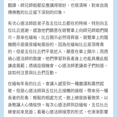
翻譯，師兄師姐都反應講得很好、也很清晰，對來自南
傳佛教的比丘留下深刻的印象。
有次心道法師趁弟子及五位比丘都在的時候，特別向五
位比丘道謝，感激他們願意在遊覽車上向師兄師姐們開
示。原來在緬甸，比丘開示必然得昇座，遊覽車上的隨
機開示是違背緬甸風俗的，因為在緬甸比丘是頂尊貴
的。但是五位比丘們平易近人，願意在車上開示；而透
過心道法師的致謝，他們學習到長者身上也能具備此般
謙虛風範；透過這個機會，心道法師更讓弟子們知道，
該如何注意與比丘們互動。
在緬甸年長的比丘，會讓人感受到一種嚴謹和肅然起
敬。但是心道法師與五位比丘接觸的過程，帶來另一種
長者的形象：輕鬆的相處方式、臉上總是掛著微笑，以
身教讓人心情愉快。每次心道法師到訪緬甸，五位比丘
總會前來見面；看著心道法師接眾的形式，也漸漸影響