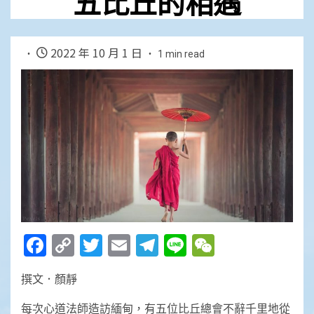
五比丘的相遇
2022 年 10 月 1 日
1 min read
Facebook
Copy
Twitter
Email
Telegram
Line
WeChat
Link
撰文．顏靜
每次心道法師造訪緬甸，有五位比丘總會不辭千里地從