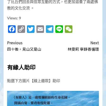
了比丘們回去與信眾互動的方式，也更加滋養了兩處佛
教的文化交流 。
Views: 9
Facebook
Copy
Twitter
Email
Telegram
Line
WeChat
Link
Post
Previous
Next
navigation
四十後，見山又是山
林雯莉 寧靜善循環
有緣人助印
點選下方圖片【線上繳款】助印