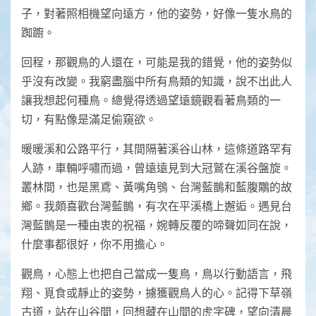
子，對著照相機望向遠方，他的姿勢，好像一隻水鳥的
踟躕。
回程，那觀鳥的人還在，可能是我的錯覺，他的姿勢似
乎沒有改變。我窮盡腦中所有鳥類的知識，說不出此人
讓我想起何種鳥。總覺得透過望遠鏡觀看著鳥類的一
切，有點像是滿足偷窺欲。
暖暖溪和公路平行，其間隔著溪谷山林，這條道路罕有
人跡，車輛呼嘯而過，曾遠遠見到大冠鷲在溪谷盤旋。
叢林間，也是黑鳶、黃嘴角鴞、台灣藍鵲和藍腹鷴的故
鄉。我頗喜歡台灣藍鵲，有次在平溪橋上邂逅。遇見台
灣藍鵲是一種由衷的祝福，婉轉反覆的啼聲如同在說，
什麼事都很好，你不用擔心。
觀鳥，心態上也把自己當成一隻鳥，鳥以行動語言，飛
翔、覓食或靜止的姿勢，擄獲觀鳥人的心。記得下草嶺
古道，站在山谷間，回想藏在山間的虎字碑，望向清晨