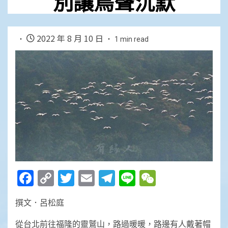
別讓鳥聲沉默
2022 年 8 月 10 日
1 min read
Facebook
Copy
Twitter
Email
Telegram
Line
WeChat
Link
撰文．呂松庭
從台北前往福隆的靈鷲山，路過暖暖，路邊有人戴著帽