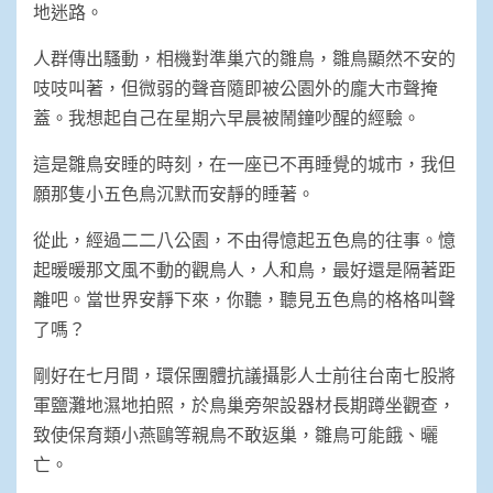
地迷路。
人群傳出騷動，相機對準巢穴的雛鳥，雛鳥顯然不安的
吱吱叫著，但微弱的聲音隨即被公園外的龐大市聲掩
蓋。我想起自己在星期六早晨被鬧鐘吵醒的經驗。
這是雛鳥安睡的時刻，在一座已不再睡覺的城市，我但
願那隻小五色鳥沉默而安靜的睡著。
從此，經過二二八公園，不由得憶起五色鳥的往事。憶
起暖暖那文風不動的觀鳥人，人和鳥，最好還是隔著距
離吧。當世界安靜下來，你聽，聽見五色鳥的格格叫聲
了嗎？
剛好在七月間，環保團體抗議攝影人士前往台南七股將
軍鹽灘地濕地拍照，於鳥巢旁架設器材長期蹲坐觀查，
致使保育類小燕鷗等親鳥不敢返巢，雛鳥可能餓、曬
亡。