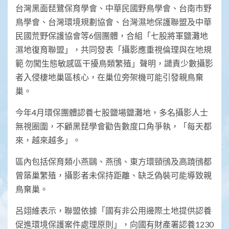
台灣黑面琵鷺保育學會、中華民國野鳥學會、台南市野
鳥學會、台灣環境規劃協會、台灣濕地保護聯盟及中華
民國荒野保護協會等6個團體，合組「七股將軍鹽灘地
濕地復育聯盟」，共同發表「攝影應重視倫理與在地規
範 勿闖生態敏感區干擾鳥類繁殖」聲明，譴責少數攝影
者入侵棲地巢區核心，在巢位旁架機可能引發親鳥棄
巢。
今年4月環保團體認養七股鹽場鹽灘地，多名攝影人士
無視圈圍，不顧黑琵學會勸告數度口角爭執，「每天都
來，越來越多」。
區內包括保育類小燕鷗、燕鴴、東方環頸鴴及高蹺鴴都
曾築巢繁殖，攝影者未保持距離、缺乏偽裝可能導致親
鳥棄巢。
呂翊維表示，聯盟依據「國有非公用邊際土地提供認養
促進環境保護案件處理原則」，向國有財產署認養1230