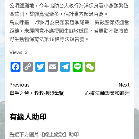
公頃鹽灘地，今年協助台大執行海洋保育署小燕鷗繁殖
區監測，整體鳥況漸多，估計巢穴超過百窩。
鳥友呼籲，7到8月為鳥類繁殖季尾聲，攝影應保持適當
距離，未經同意不應擅闖生態敏感區，若屢勸不聽將依
野生動物保育法第18條等法規告發。
Views: 3
Facebook
Copy
Twitter
Email
Telegram
Line
WeChat
Link
Post
Previous
Next
navigation
舉手之勞，救救抱卵母蟹
心道法師談業和輪迴
有緣人助印
點選下方圖片【線上繳款】助印