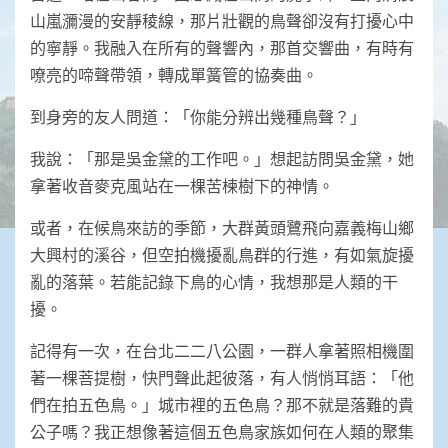
山嵐瀰漫的安靜稜線，那片壯觀的鳥聲卻沒有打擾心中
的寧靜。我融入在所有的聲響內，那首交響曲，有時有
嘹亮的啼聲帶領，轉成單簧管的協奏曲。
到身旁的友人問道：「你能分辨出幾種鳥聲？」
我說：「那是吳金黛的工作吧。」想起訪問吳金黛，她
拿著收音麥克風站在一棵苦楝樹下的神情。
或者，在候鳥來訪的季節，大群黃頭鷺飛向嘉義梅山鄉
大興村的溪谷，但空拍機擾亂鳥群的行進，有如氣旋擾
亂的落葉。若能記錄下鳥的心情，我想那是人類的干
擾。
記得有一次，在台北二二八公園，一群人拿著照相機圍
著一棵菩提樹，快門聲此起彼落，有人悄悄耳語：「他
們在拍五色鳥。」城市裡的五色鳥？那不就是落難的貴
公子嗎？我正想像著這個五色鳥家族如何在人類的聚集