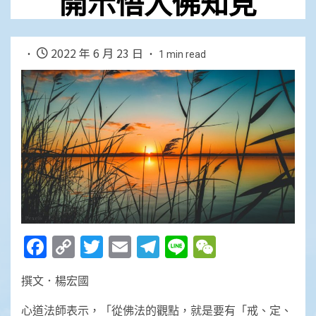
開示悟入佛知見
2022 年 6 月 23 日
1 min read
Facebook
Copy
Twitter
Email
Telegram
Line
WeChat
Link
撰文．楊宏國
心道法師表示，「從佛法的觀點，就是要有「戒、定、