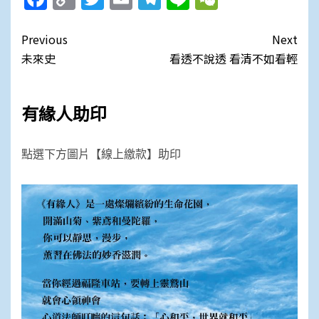
Link
Post
Previous
Next
navigation
未來史
看透不說透 看清不如看輕
有緣人助印
點選下方圖片【線上繳款】助印