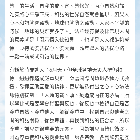
慧」的生活，自我的戒、定、慧修好，內心自然和諧，
唯有將心平靜下來，和諧的世界自然就會呈現，如果人
心不和諧就會躁動，地球也就隨之躁動，大家不平靜的
時候，地球的災難就多了。」法華經有提及佛示現人間
的意義就是「開示悟入佛知見」，也就是人人都能夠成
佛，秉持著發菩提心、發大願，匯集眾人的菩提心路，
一點一滴成就和諧的世界。
有鑑於時歲進入了6月天，但全球各地天災人禍仍頻
傳，紛紛都造成嚴重災難，亟需國際間透過各種方式救
援，發揮互助互愛的精神，更以無私付出之心。心道法
師特別提到，「人類的貪、瞋、癡造成內在的矛盾，所
以學佛就是要學會覺醒與反省，從反省中檢視自己是否
尊重自然、尊重他人，並從尊重中，找到自己與他者之
間的和諧關係；從謙卑裡，再找到和諧的接合處，所以
尊重、謙卑是很重要的元素。」因為謙卑而轉化衝突，
因為尊重使和諧的機會增加，讓各宗教、各民族皆能互