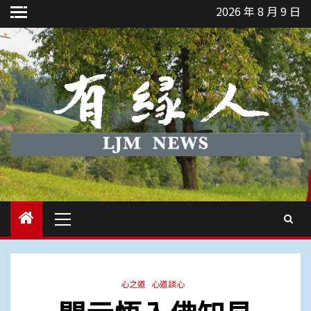
Skip
2026 年 8 月 9 日
to
content
Primary
Menu
心之道
心道談心