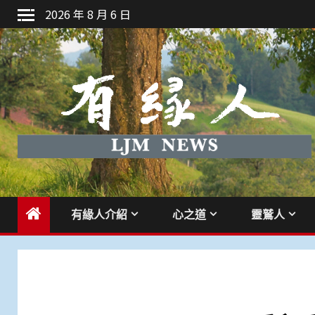
Skip
2026 年 8 月 6 日
to
content
有緣人介紹
心之道
靈鷲人