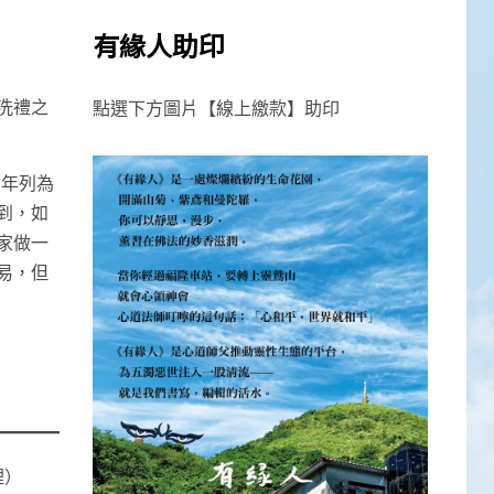
有緣人助印
洗禮之
點選下方圖片【線上繳款】助印
 年列為
到，如
家做一
易，但
理）