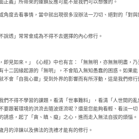
面正義」所帶來的連鎖反應可能不是我們可以想像的。
或角度去看事情，當中就出現很多沒辦法一刀切、絕對的「對與
不說透」常常會成為不得不去選擇的內心修行。
，即見如來。」《心經》中也有言：「無無明，亦無無明盡，乃
有十二因緣起源的「無明」，不會陷入無知愚蠢的困惑。如果能
就不會「自我心靈」受到外界的影響而有所浮動，這是我們修行
我們不得不學習的課題。看清「世事難料」，看清「人世間的亂
不要跟著環境的洪流去隨波逐流呢？還是您能夠看輕、看淡一切
的誘惑，起了「貪、瞋、癡」之心，進而走入無法自拔的煩惱。
歲月的淬鍊以及佛法的洗禮才能有的修行。