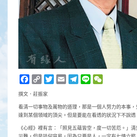
Facebook
Copy
Twitter
Email
Telegram
Line
WeCha
Link
撰文．莊振家
看清一切事物及萬物的道理，那是一個人努力的本事，
達到某個領域的頂尖。但是要能在看透的狀況下不說透
《心經》裡有言：「照見五蘊皆空，度一切苦厄。」清
災難，但是談何容易，因為只要是人，一定有七情六慾