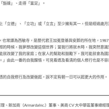
「豁達」、走得「富足」。
上「立德」、「立功」或「立言」至少擁有其一，但是經過歲月
bbey，也常譯為西敏寺，是歷代君王加冕登基與安葬的所在地，1987
輕的時候，我夢想改變這個世界；當我行將就木時，我突然意識
能就改變了我的家庭；在家人的幫助和鼓勵下，我可能就會為國
。」由此一番的自我醒悟，可見看透及看清的個人修行也是不容
透的自我修行及改變做起，說不定有朝一日可以起更大的作用。
加商（ArmardaInc.）董事、美商 CV 大中華區董事總經