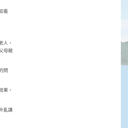
如看
老人，
父母親
的問
效果，
外亂講