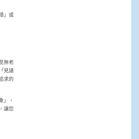
錯」或
至無老
「見諸
追求的
象」，
，讓您