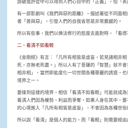
說破或許從中可以得到人們心目中的「正義」，但「表
有一部影劇叫《我們與惡的距離》，描述著從不同面相
者「善與惡」，引發人們的自我省思是非常震撼的。
所以有些事，我們以佛法修行的態度去面對時，「看透
二、看清不如看輕
《金剛經》有言：「凡所有相皆是虛妄，若見諸相非相
死，亦無老死盡。」所以人有了菩薩的「智慧」就不會
相非相」，當然即能度化一切世間各種華麗的誘惑，也
境界之一。
要達到這樣的境界，相信「看清不如看輕」可能就成為
看清人們因為權勢、利益而爭奪，如果人身在其中，要
的心境進入「凡所有相皆是虛妄」，不會因為各種世俗
所以說「看清」是個人的能力，而「看輕」則需要經由