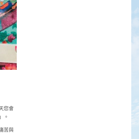
天您會
」。
痛苦與