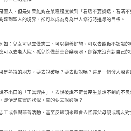
是聖人，但是如果能夠在某種程度做到「看透不要說透，看清不
夠達到聖人的境界，卻可以成為身為世人修行時追尋的目標。
例如：兒女可以去做志工、可以樂善好施、可以去照顧不認識的
媳可以去老人院、孤兒院做慈善音樂表演，卻從來沒有對自己的
果是熟識的朋友，要去說破嗎？要去勸說嗎？這是一個發人深省
說不出口的「正當理由」，去說破說不定會產生意想不到的不良
，即便是真實的狀況，真的要去說破嗎？
志工或參與慈善活動，甚至反過頭來還會去怪罪父母親或親友對