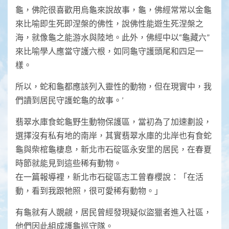
龜，佛陀很喜歡用烏龜來說故事，龜，佛經常常以金龜
來比喻即生死即涅槃的佛性，說佛性能遊生死涅槃之
海，就像龜之能游水與陸地。此外，佛經中以“龜藏六”
來比喻學人應當守護六根，如同龜守護頭尾和四足一
樣。
所以，蛇和龜都應該列入靈性的動物，但在現實中，我
們讀到居民守護蛇龜的故事。’
翡翠水庫食蛇龜野生動物保護區，當初為了加速劃設，
選擇沒有私有地的南岸，其實翡翠水庫的北岸也有食蛇
龜與柴棺龜棲息，新北市石碇區永安里的居民，在春夏
時節就能見到這些稀有動物。
在一篇報導裡，新北市石碇區志工曾春櫻說：「在活
動，看到我跟牠照，很可愛稀有動物。」
有龜就有人覬覦，居民曾經發現疑似盜獵者進入社區，
他們因此組成護龜巡守隊。