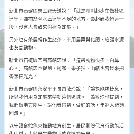
新北市石碇區志工羅天送說：「就是剛剛起步在做社區
巡守，彌補翡翠水庫巡守不足的地方，最起碼我們這一
段，沒有人會敢來偷獵食蛇龜。」
另外也有茶農轉作生態茶，不用農藥與化肥，維護水源
也友善動物。
新北市石碇區茶農高銘忠說：「這邊動物很多，白鼻
心。」高銘忠也提到，鼬獾、果子狸、山豬也曾經來把
香蕉挖光光。
新北市石碇區永安里里長蕭敏玲說：「讓龜能夠棲息，
所以我們用食蛇龜來帶動這個區域。」蕭敏玲也提到，
我們做地方創生，讓他看得到，做好的話，年輕人能夠
回流。」
以守護食蛇龜來推動地方創生，居民期盼保育行動能活
化山村，人與野生動物都能在這裡安居。