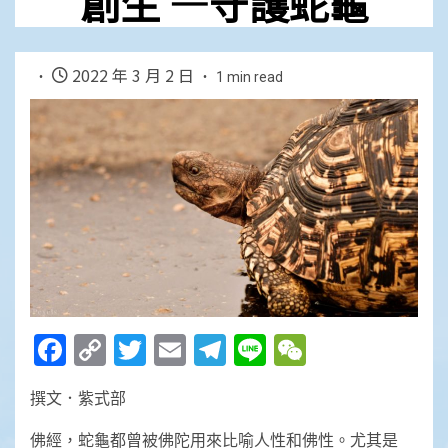
創生 —守護蛇龜
2022 年 3 月 2 日
1 min read
Facebook
Copy
Twitter
Email
Telegram
Line
WeChat
Link
撰文．紫式部
佛經，蛇龜都曾被佛陀用來比喻人性和佛性。尤其是