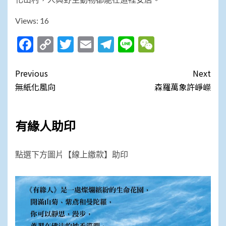
Views: 16
Facebook
Copy
Twitter
Email
Telegram
Line
WeChat
Link
Post
Previous
Next
navigation
無紙化風向
森羅萬象許崢嶸
有緣人助印
點選下方圖片【線上繳款】助印