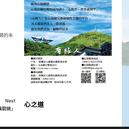
人類的未
Next
心之道
讓磨鏡」