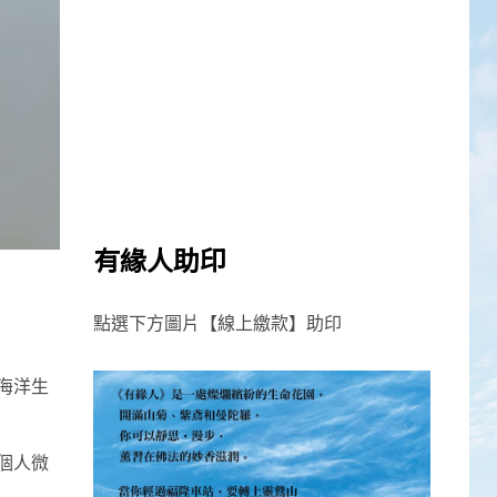
有緣人助印
點選下方圖片【線上繳款】助印
海洋生
個人微