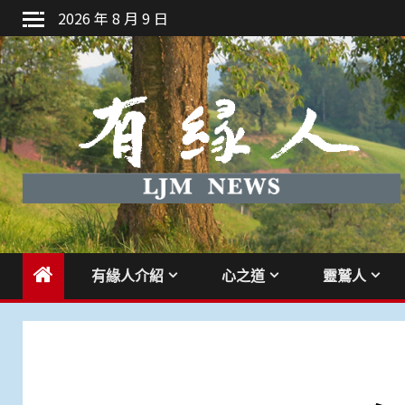
Skip
2026 年 8 月 9 日
to
content
有緣人介紹
心之道
靈鷲人