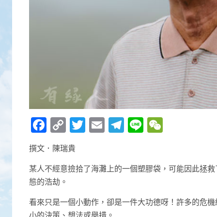
Facebook
Copy
Twitter
Email
Telegram
Line
WeCha
Link
撰文．陳瑞貴
某人不經意撿拾了海灘上的一個塑膠袋，可能因此拯救
態的浩劫。
看來只是一個小動作，卻是一件大功德呀！許多的危機
小的決策、想法或舉措。