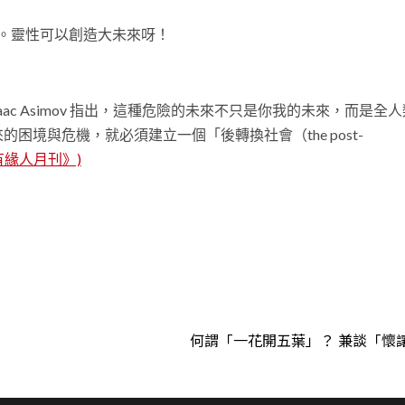
。靈性可以創造大未來呀！
ac Asimov 指出，這種危險的未來不只是你我的未來，而是全
所帶來的困境與危機，就必須建立一個「後轉換社會（the post-
有緣人月刊》)
t
何謂「一花開五葉」？ 兼談「懷