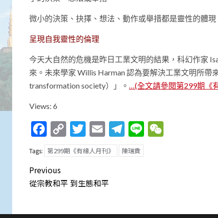
微小的決策、抉擇、想法、動作或舉措都是靈性的體現
呈現自我靈性的倫理
今天大自然的危機是昨日工業文明的結果，科幻作家 Isa
來。未來學家 Willis Harman 認為要解決工業文明
transformation society）」。
…(全文請參閱第299期《
Views: 6
Facebook
Copy
Twitter
Email
Telegram
Line
WeCha
Link
第299期《有緣人月刊》
陳瑞貴
Tags:
Post
Previous
navigation
從宗教和平 到生態和平