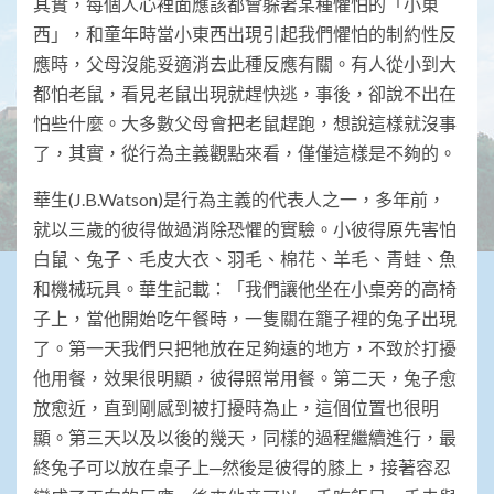
其實，每個人心裡面應該都會躲著某種懼怕的「小東
西」，和童年時當小東西出現引起我們懼怕的制約性反
應時，父母沒能妥適消去此種反應有關。有人從小到大
都怕老鼠，看見老鼠出現就趕快逃，事後，卻說不出在
怕些什麼。大多數父母會把老鼠趕跑，想說這樣就沒事
了，其實，從行為主義觀點來看，僅僅這樣是不夠的。
華生(J.B.Watson)是行為主義的代表人之一，多年前，
就以三歲的彼得做過消除恐懼的實驗。小彼得原先害怕
白鼠、兔子、毛皮大衣、羽毛、棉花、羊毛、青蛙、魚
和機械玩具。華生記載：「我們讓他坐在小桌旁的高椅
子上，當他開始吃午餐時，一隻關在籠子裡的兔子出現
了。第一天我們只把牠放在足夠遠的地方，不致於打擾
他用餐，效果很明顯，彼得照常用餐。第二天，兔子愈
放愈近，直到剛感到被打擾時為止，這個位置也很明
顯。第三天以及以後的幾天，同樣的過程繼續進行，最
終兔子可以放在桌子上─然後是彼得的膝上，接著容忍