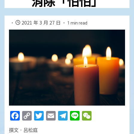
消除「怕怕」
2021 年 3 月 27 日
1 min read
Facebook
Copy
Twitter
Email
Telegram
Line
WeChat
Link
撰文．呂松庭