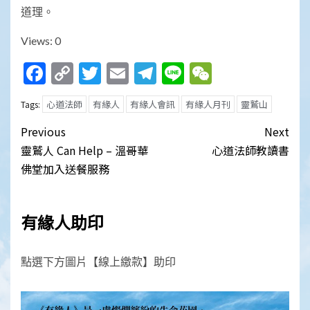
道理。
Views: 0
Facebook
Copy
Twitter
Email
Telegram
Line
WeChat
Link
心道法師
有緣人
有緣人會訊
有緣人月刊
靈鷲山
Tags:
Post
Previous
Next
navigation
靈鷲人 Can Help – 溫哥華
心道法師教讀書
佛堂加入送餐服務
有緣人助印
點選下方圖片【線上繳款】助印