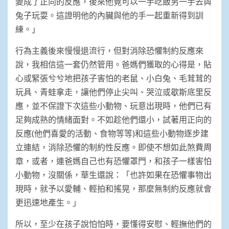
變成了正向的反應，後來他竟可以一手吃飯另一手去與
兔子玩耍。這證明他的內臟與他的手一起重新得到訓
練。」
行為主義後來慢慢退流行，但對消除恐懼制約反應來
說，我相信這一套仍然管用。爸媽們獲取的心得是，貼
心或緊張兮兮地把孩子害怕的老鼠、小白兔、毛茸茸的
玩具、青蛙拿走，讓他們停止尖叫、哭泣或歇斯底里反
應，並不保證下次這些小動物、玩意出現時，他們已有
足夠成熟的情緒面對。不如趁他們還小，試著用正向的
反應(他們喜愛的活動、食物等等)和這些小動物逐步建
立連結，消除恐懼的制約性反應。即使不想如此煞費周
章，或者，連爸媽自己也有恐懼罩門，和孩子一樣害怕
小動物，沒關係，華生還說：「也許如果在恐懼事物出
現時，就予以愛輔、輕拍和搖晃，那麼無制約反應就會
更迅速地產生。」
所以，至少在孩子說怕怕時，要懂得安慰、輕撫他們的