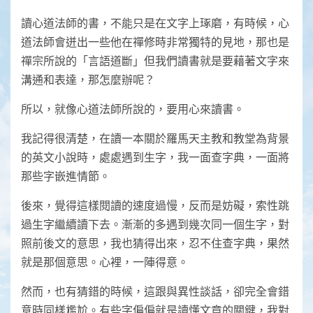
讀心道法師的書，不能只是在文字上琢磨，有時候，心
道法師會迸出一些他在禪修時非常獨特的見地，那也是
禪宗所說的「言語道斷」但我們讀書就是要藉著文字來
溝通和表達，那怎麼辦呢？
所以，就像心道法師所說的，要用心來讀書。
我記得很清楚，在讀一本關於羅馬天主教和教堂為背景
的英文小說時，處處遇到生字，我一面查字典，一面將
那些字嵌進情節。
後來，覺得這樣閱讀的速度過慢，反而是妨礙，索性跳
過生字繼續讀下去。漸漸的多遇到幾次同一個生字，對
照前後文的意思，我也猜得出來，忍不住查字典，果然
就是那個意思。心裡，一陣得意。
然而，也有猜錯的時候，這跟與異性談話，卻完全會錯
意時同樣尷尬。有些字偏偏就是讀懂文章的關鍵，我對