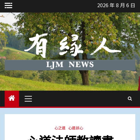
Skip
2026 年 8 月 6 日
to
content
Primary
Menu
心之道
心道談心