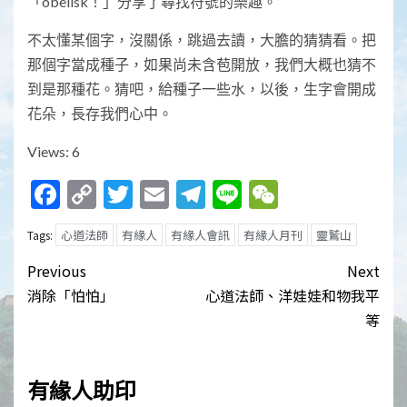
「obelisk！」分享了尋找符號的樂趣。
不太懂某個字，沒關係，跳過去讀，大膽的猜猜看。把
那個字當成種子，如果尚未含苞開放，我們大概也猜不
到是那種花。猜吧，給種子一些水，以後，生字會開成
花朵，長存我們心中。
Views: 6
Facebook
Copy
Twitter
Email
Telegram
Line
WeChat
Link
心道法師
有緣人
有緣人會訊
有緣人月刊
靈鷲山
Tags:
Post
Previous
Next
navigation
消除「怕怕」
心道法師、洋娃娃和物我平
等
有緣人助印