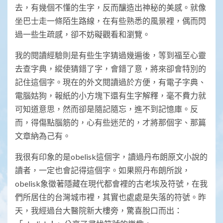
去，有幾個不懂的生字，反而釀造出神秘的美感。就像
坐巴士走一條陌生路線，在有些熟悉的風景裡，偶而閃
過一些生疏感，卻不妨礙觀看和瀏覽。
我的閱讀經驗則是有些生字猜過幾遍後，等到福至心靈
去查字典，縱使猜錯了字，會錯了意，將來卻會特別的
記住這個字。現在的外文閱讀過於方便，有電子字典、
電腦姑狗，報紙的小方塊下還有生字解釋，毫不費力就
可知道意思，然而卻是隨記隨忘，進不到記憶庫。反
而，得傷點腦筋的，心有些迷茫的，才將那個字、那篇
文章納為己有。
我很有印象的是obelisk這個字，讀過丹布朗原文小說的
讀者，一定也會記得這個字。如果照丹布朗所說，
obelisk象徵著隱藏在現代都會裡的古老埃及符號，在我
們所居住的台灣城市裡，其實也處處是失落的符號。昨
天，我經過台大醫院新大樓旁，驚喜脫口而出：