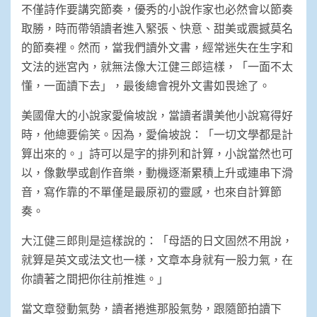
不僅詩作要講究節奏，優秀的小說作家也必然會以節奏
取勝，時而帶領讀者進入緊張、快意、甜美或震撼莫名
的節奏裡。然而，當我們讀外文書，經常迷失在生字和
文法的迷宮內，就無法像大江健三郎這樣，「一面不太
懂，一面讀下去」，最後總會視外文書如畏途了。
美國偉大的小說家愛倫坡說，當讀者讚美他小說寫得好
時，他總要偷笑。因為，愛倫坡說：「一切文學都是計
算出來的。」詩可以是字的排列和計算，小說當然也可
以，像數學或創作音樂，動機逐漸累積上升或連串下滑
音，寫作靠的不單僅是最原初的靈感，也來自計算節
奏。
大江健三郎則是這樣說的：「母語的日文固然不用說，
就算是英文或法文也一樣，文章本身就有一股力氣，在
你讀著之間把你往前推進。」
當文章發動氣勢，讀者捲進那股氣勢，跟隨節拍讀下