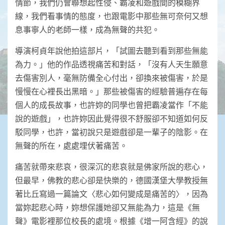
情節，我們仍會聯想起性侵、霸凌和遊戲間的模糊界
線，我們看事情的態度，也跟電影中那些無可奈何又想
息事寧人的老師一樣，成為無聲的共犯。
導演柯貞年說他拍這部片，「試圖去聽到看到那些無能
為力。」他的作品透視痛苦和對話，「沒有人天生願意
去傷害別人，毫無防備全心付出，卻換來被傷害，於是
慢慢在心裡長出黑暗。」那些被傷害的經驗普遍存在每
個人的成長故事，也許妳的同學也曾把霸凌當作「不能
說的遊戲」，也許妳因此覺得很不舒服卻不知道如何反
駁同學，也許，當初說只是遊戲卻是一輩子的陰影。在
無聲的所在，處處埋伏著痛苦。
痛苦就帶來悲哀，很深沉的悲哀就是佛家所說的悲心，
但最早，佛教的悲心卻是快樂的，德國漢堡大學教授無
著比丘寫過一篇論文〈悲心如何變成是痛苦的〉，因為
當妳起悲心時，妳想保護她卻又無能為力，這是《無
聲》電影裡那位校長的處境。根據《增一阿含經》的說