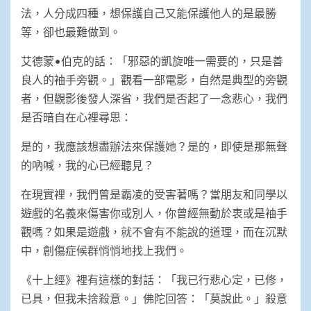
法，人分成四種，想保護自己又能保護他人的是最勝
等，卻也最難做到。
艾德蒙•伯克的話：「邪惡的凱旋唯一需要的，只是善
良人的袖手旁觀。」觀看一部電影，自然是典型的旁觀
者，但觀影後發人深省，我們是否起了一念悲心，我們
是否暗自在心裡尋思：
是的，我應該想盡辦法來保護她？是的，即使是那無聲
的吶喊，我的心已經聽見？
在現實裡，我們曾是霸凌的受害著嗎？當朋友和同學以
遊戲的名義來傷害你或別人，你曾經無動於衷或是袖手
觀嗎？如果是遊戲，就不會有不能說的道理，而在沉默
中，創傷症候群悄悄地找上我們。
《十上經》裡有這樣的對話：「我已行悲心定，已修，
已具，但我未捨殺意。」佛陀回答：「莫說此。」殺意