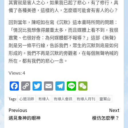
其實就是害人之心，如果我已起了悲心，有了修行，具
備了各種美德，這樣的人，怎麼還可能會有害人的心？
回到當年，陳昭如在寫《沉默》這本書時所問的問題：
「情況比我想像得嚴重太多，而且媒體上看不到，我很
震驚、也很好奇：為何媒體都不報導？」這部《無聲》
則是另一條平行線，告訴我們，眾生的沉默到底是如何
形成的。我們不再是沉默的旁觀者，在每個無聲吶喊的
所在，都有我們的悲心一念。
Views: 4
Facebook
Copy
Twitter
Email
Telegram
Line
WeChat
Link
心道法師
有緣人
有緣人會訊
有緣人月刊
靈鷲山
Tags:
Post
Previous
Next
navigation
遇見象神的眼神
模仿怎麼學？