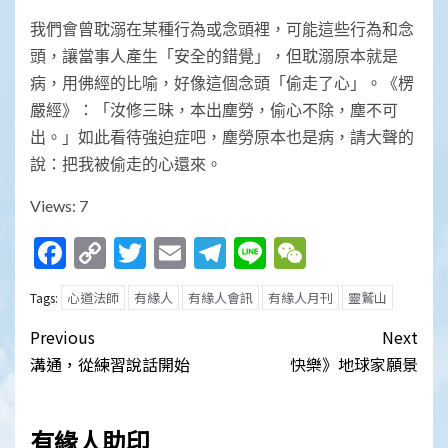
我們會曾耽溺在某種行為或念頭裡，可能這些行為和念
頭，讓當事人產生「安全的錯覺」，但耽溺原本就是
病，用佛經的比喻，好像這個念頭「偷走了心」。《楞
嚴經》：「汝修三昧，本出塵勞，偷心不除，塵不可
出。」如此看待強迫症吧，塵勞原本也是病，請大聲的
說：把我被偷走的心還來。
Views: 7
Facebook
Copy
Twitter
Email
Telegram
Line
WeChat
Link
心道法師
有緣人
有緣人會訊
有緣人月刊
靈鷲山
Tags:
Post
Previous
Next
navigation
溝通，從練習說話開始
快樂》地球家願景
有緣人助印