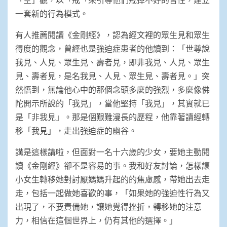
一套新的行為模式。
有人推薦閱讀《金剛經》，認為經文裡的眾生見和眾生
得度的觀念，曾經也是強迫症患者的他讀到：「世尊說
我見、人見、眾生見、壽者見，即非我見、人見、眾生
見、壽者見，是名我見、人見、眾生見、壽者見。」突
然悟到，無論他心中的那個念頭多麼的強烈，多麼像佛
陀開示所說的「我見」，當他堅持「我見」，其實就已
是「非我見」。那是個艱難漫長的歷程，他靠著讀經轉
移「我見」，走出強迫症的幽谷。
講是這樣講啦，但面對一名十六歲的少女，要她主動閱
讀《金剛經》卻不是容易的事。我和好友討論，怎樣讓
小女生轉移她對討厭媽媽升起的的焦慮感，帶她出去走
走，包括一起做她喜歡的事，「如果她的強迫性行為又
出現了，不要責備她，讓她覺得挫折，轉移她的注意
力，相信在這個世界上，仍有其他的選擇。」