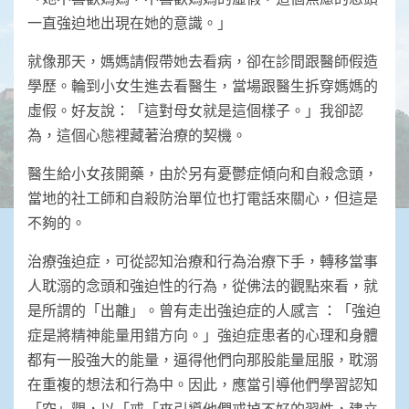
一直強迫地出現在她的意識。」
就像那天，媽媽請假帶她去看病，卻在診間跟醫師假造
學歷。輪到小女生進去看醫生，當場跟醫生拆穿媽媽的
虛假。好友說：「這對母女就是這個樣子。」我卻認
為，這個心態裡藏著治療的契機。
醫生給小女孩開藥，由於另有憂鬱症傾向和自殺念頭，
當地的社工師和自殺防治單位也打電話來關心，但這是
不夠的。
治療強迫症，可從認知治療和行為治療下手，轉移當事
人耽溺的念頭和強迫性的行為，從佛法的觀點來看，就
是所謂的「出離」。曾有走出強迫症的人感言 ：「強迫
症是將精神能量用錯方向。」強迫症患者的心理和身體
都有一股強大的能量，逼得他們向那股能量屈服，耽溺
在重複的想法和行為中。因此，應當引導他們學習認知
「空」觀，以「戒「來引導他們戒掉不好的習性，建立