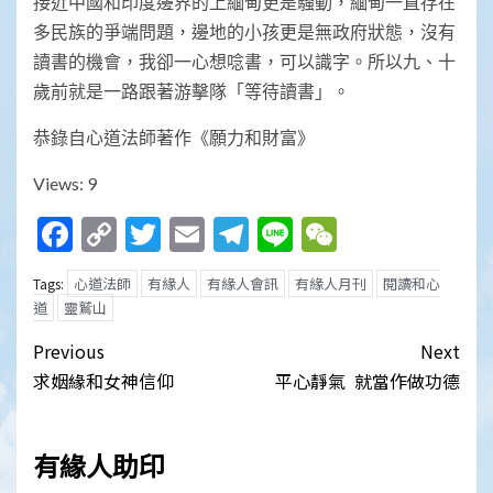
接近中國和印度邊界的上緬甸更是騷動，緬甸一直存在
多民族的爭端問題，邊地的小孩更是無政府狀態，沒有
讀書的機會，我卻一心想唸書，可以識字。所以九、十
歲前就是一路跟著游擊隊「等待讀書」。
恭錄自心道法師著作《願力和財富》
Views: 9
Facebook
Copy
Twitter
Email
Telegram
Line
WeChat
Link
心道法師
有緣人
有緣人會訊
有緣人月刊
閱讀和心
Tags:
道
靈鷲山
Post
Previous
Next
navigation
求姻緣和女神信仰
平心靜氣 就當作做功德
有緣人助印