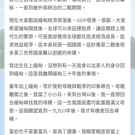
裕，一直到被外族統治的二戰期間。
現在大家都說緬甸經濟很落後，GDP很差，很窮，大家
希望緬甸開放後，全球可以來這裡投資，讓這裡趕上現
代化的繁榮。可是我卻覺得全球都在追求經濟成長、追
求效益競爭，這本身就是一個錯誤。這好像是二戰後很
多第三世界國家難以迴避的命運。
我出生在上緬甸，沒想到有一天我會以出家人的身分回
到緬甸。這是我離開緬甸三十年後的事情。
童年加上緬甸，等於我對母親與戰爭的印象總合。母親
離開之後，我當了小小兵。來到台灣以後，我一直想回
去緬甸尋找我的母親，這一生我還是盡可能要圓滿父母
恩。這個願望直到一九九O年後，我才有機會回去尋
親。
當初也不是要當兵，是為了讀書，我糊里糊塗就當上