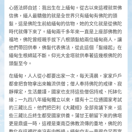
心道法師自述：我出生在上緬甸。從古以來這裡就崇佛
信佛，緬人最驕傲的就是全世界只有緬甸有佛陀的頭
髮，這是佛陀生前給緬甸的信物，她的文化就是從佛陀
時代就傳下來了。緬甸兩千多年來一直是上座部佛教的
福地，佛陀曾經親手拔下八根頭髮給兩位緬甸商人，讓
他們帶回供奉，佛髮代表佛法，從此這個「髮緣起」在
緬甸生根綿延不斷。仰光大金塔就供奉著這幾根佛陀的
頭髮至今。
在緬甸，人人從小都要出家一次，每天清晨，家家戶戶
都會把食物拿出來輪流供僧；僧人奉持佛陀的戒律、寂
靜禪定，生活嚴謹，國家也支持這些僧侶持戒、托缽化
緣；一九四八年緬甸獨立以來，還有十二位通國家考試
的三藏比丘，他們把巴利《大藏經》全部背誦下來，這
些三藏比丘終生都受國家供養。蒲甘王朝留下來的佛塔
更是鼎盛一時，這裡是東南亞佛教流傳的重地，佛陀的
教化在這裡從來沒有中斷過。緬甸自古一直很自足而富