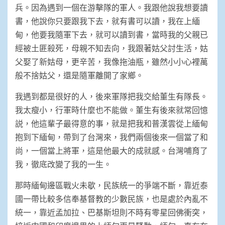
兵。因為遇到一個在游擊隊的軍人。我跟他說我想要讀
書，他說你只要跟我下去，就有書可以讀，我在上緬
甸，他要我隨軍下去，就可以讀到書，當時我的父親已
經被土匪殺死，母親不知去向，我跟著姑父討生活，姑
父娶了新姑母，更辛苦，我像拖油瓶，雖然小小心裡萬
般不捨姑父，還是隨軍離開了家鄉。
我遇到都是很好的人，後來軍隊把我交給董生有隊長。
我太瘦小，行軍時什麼也不能做。董生有後來就常回憶
説，他這輩子最得意的事，就是把我和普漢雲從上緬甸
抱到下緬甸，帶到了台灣來，我們兩個後來一個當了和
尚，一個當上將軍，這是他最大的成就感。台灣哺育了
我，徹底改變了我的一生。
那時緬甸邊區戰火未歇，民族統一的爭端不斷，靠近泰
國一帶比較多信奉基督教的少數民族，也是處於內亂不
統一，靠近孟加拉、巴基斯坦則不時有零星回佛衝突，