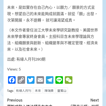
未來，是如實存在自己內心，以願力／ 願景的方式呈
現。想望自己的未來能夠成就圓滿，就從「願」出發，
次第開展，永不退轉， 就可讓渴望成真。
（本文作者曾任淡江大學未來學研究副教授、美國世界
未來學會專家終身會員。主授科目含未來學理論與方
法、組織願景與創新、組織變革與不確定管理、經濟未
來，以及社會未來。）
出處: 有緣人月刊280期
Views: 5
Facebook
Copy
Twitter
Email
Telegram
Line
WeChat
Link
有緣人月刊
未來
陳瑞貴
靈鷲山
Tags:
Post
Previous
Next