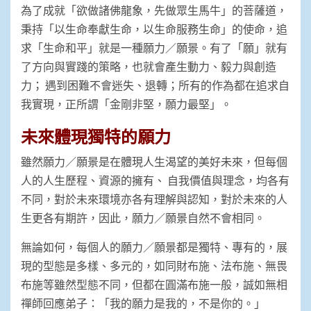
為了成就「欲做諸佛龍象，先做眾生馬牛」的菩薩道，
秉持「以生命奉獻生命，以生命服務生命」的使命，追
求「生命和平」就是一種願力／願景。有了「願」就有
了方向與實踐的策略，也就會產生動力、毅力與創造
力； 遇到困難不會迷失、退轉；所有的作為都在追求自
我實現，正所謂「金剛非堅，願力最堅」。
未來體現獨特的願力
雖然願力／願景是在體現人生渴望的美好未來，但每個
人的人生歷程、資源的擁有、 自我價值與理念，均各有
不同，對於未來環境亦各有理解與認知，對於未來的人
生更各有期許，因此，願力／願景自然不會相同。
無論如何，每個人的願力／願景都是獨特、專有的，展
現的型態是多樣、多元的，如同財布施、法布施、無畏
布施等雖然型態不同，但都在圓滿布施一般，誠如無相
禪師回應弟子：「我的願力是我的，不是你的。」