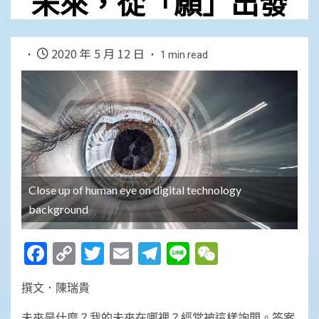
未來，從「願」出發
2020 年 5 月 12 日
1 min read
Close up of human eye on digital technology
background
Facebook
Copy
Twitter
Email
Telegram
Line
WeChat
Link
撰文．陳瑞貴
未來是什麼？我的未來在哪裡？經常被這樣詢問。答案