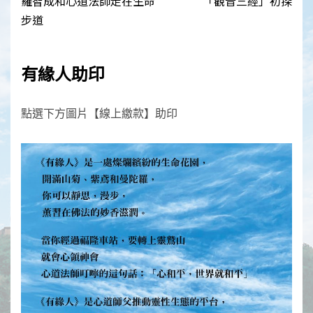
navigation
羅智成和心道法師走在生命
「觀音三經」初探
步道
有緣人助印
點選下方圖片【線上繳款】助印