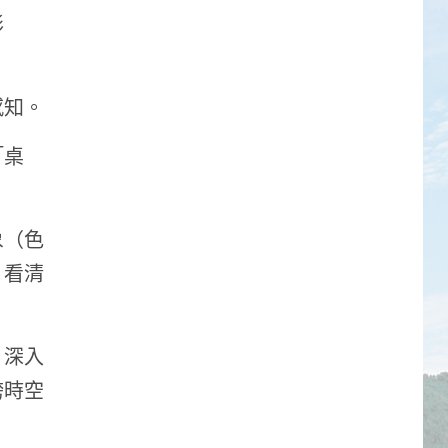
形
感知。
「桌
象（色
，看清
，深入
跨時空