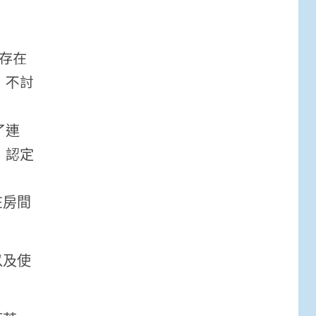
實存在
，不討
了連
，認定
在房間
以及使