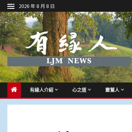
Skip
2026 年 8 月 8 日
to
content
有緣人介紹
心之道
靈鷲人