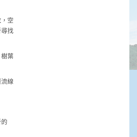
衣，空
析尋找
。樹葉
著流線
析的