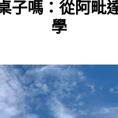
桌子嗎：從阿毗
學