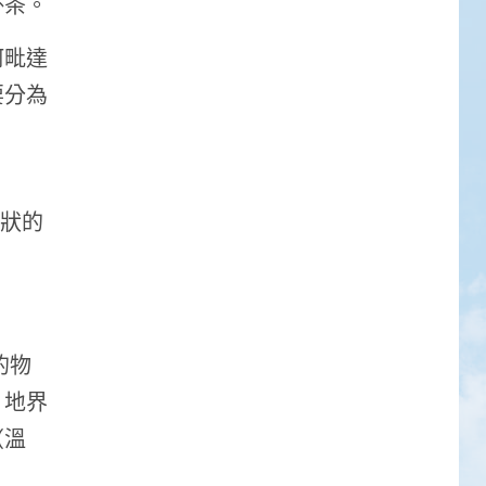
杯茶。
阿毗達
要分為
形狀的
的物
：地界
（溫