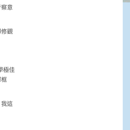
考察意
禪修觀
學極佳
釋框
，我這