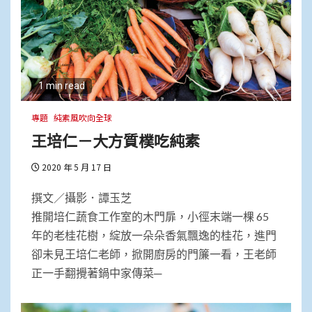
1 min read
專題
純素風吹向全球
王培仁－大方質樸吃純素
2020 年 5 月 17 日
撰文／攝影．譚玉芝
推開培仁蔬食工作室的木門扉，小徑末端一棵 65
年的老桂花樹，綻放一朵朵香氣飄逸的桂花，進門
卻未見王培仁老師，掀開廚房的門簾一看，王老師
正一手翻攪著鍋中家傳菜─