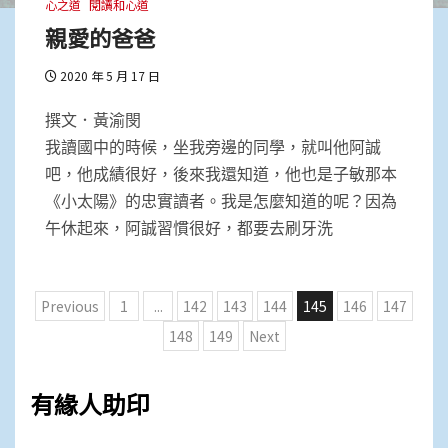
心之道
閱讀和心道
親愛的爸爸
2020 年 5 月 17 日
撰文．黃渝閔
我讀國中的時候，坐我旁邊的同學，就叫他阿誠
吧，他成績很好，後來我還知道，他也是子敏那本
《小太陽》的忠實讀者。我是怎麼知道的呢？因為
午休起來，阿誠習慣很好，都要去刷牙洗
文
Previous
1
...
142
143
144
145
146
147
章
148
149
Next
分
頁
有緣人助印