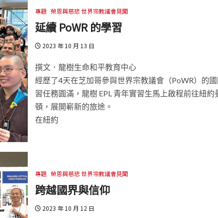
專題
榮恩與慈悲 世界宗教議會見聞
延續 PoWR 的學習
2023 年 10 月 13 日
撰文．龍樹生命和平教育中心
經歷了4天在芝加哥參與世界宗教議會（PoWR）的國
習任務圓滿，龍樹 EPL 青年實習生馬上啟程前往紐約
頓，展開嶄新的旅途。
在紐約
專題
榮恩與慈悲 世界宗教議會見聞
跨越國界與信仰
2023 年 10 月 12 日