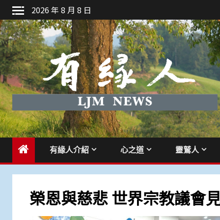
Skip
2026 年 8 月 8 日
to
content
有緣人介紹
心之道
靈鷲人
榮恩與慈悲 世界宗教議會