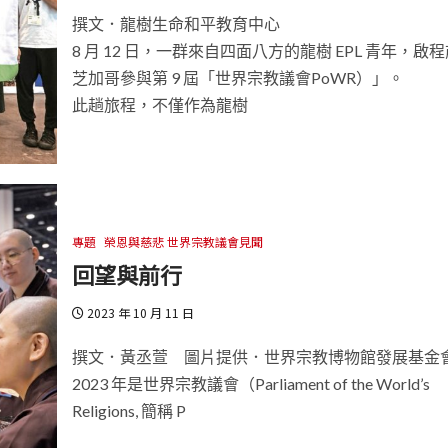
撰文．龍樹生命和平教育中心
8 月 12 日，一群來自四面八方的龍樹 EPL 青年，啟
芝加哥參與第 9 屆「世界宗教議會PoWR）」。
此趟旅程，不僅作為龍樹
專題
榮恩與慈悲 世界宗教議會見聞
回望與前行
2023 年 10 月 11 日
撰文．黃丞萱 圖片提供．世界宗教博物館發展基金
2023 年是世界宗教議會（Parliament of the World’s
Religions, 簡稱 P