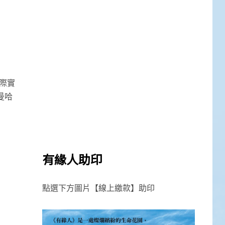
際實
曼哈
有緣人助印
點選下方圖片【線上繳款】助印