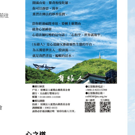
程前往
會
心之道