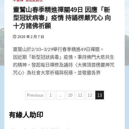
靈鷲山春季精進禪關49日 因應「新
型冠狀病毒」疫情 持誦楞嚴咒心 向
十方諸佛祈願
2020 年 2 月 7 日
靈鷲山於2/10~3/29舉行春季精進49日禪關。
因近期「新型冠狀病毒」疫情，秉持佛門大悲共生
的精神，發起每日禪修及誦持〈大佛頂首楞嚴神咒
咒心〉為社會大眾祈福與祝禱，並敬邀各界
文
Previous
1
...
10
11
12
13
章
分
有緣人助印
頁