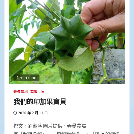
1 min read
弄曼農場
華嚴世界
我們的印加果寶貝
2020 年 2 月 11 日
撰文．劉湘吟 圖片提供．弄曼農場
有「超級食物」、「植物腦黃金」、「陸上 的深海