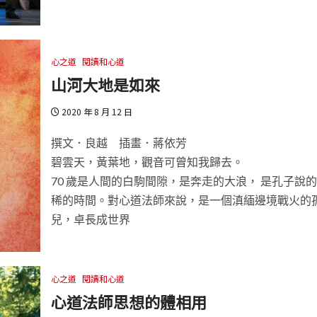
心之道
閱讀和心道
山河大地是如來
2020 年 8 月 12 日
撰文．良越 插畫．蔣依芳
碧雲天，黃葉地，觀音可曾知我歸去。
70 歲是人間的白駒間隙，是奔走的大浪， 是孔子說
稀的時間。對心道法師來說，是一個滇緬邊境戰火的
兒，卓長成世界
心之道
閱讀和心道
心道法師思想的體相用