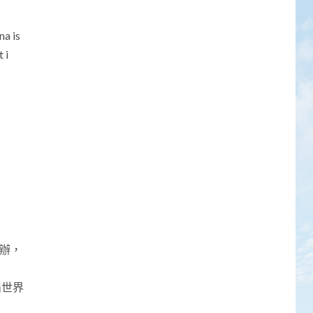
 is
 i
舉辦，
屆世界