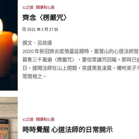
心之道
閱讀和心道
齊念〈楞嚴咒〉
2021 年 2 月 27 日
撰文．呂政達
2020 年新冠肺炎疫情蔓延開時，靈鷲山的心道法師
募集三千萬遍〈楞嚴咒〉，要信眾誦咒回報。那時已
日，據聞法師在山上閉關，突感黑氣凌厲，囑咐弟子
等閒視之，
心之道
閱讀和心道
時時覺醒 心道法師的日常開示