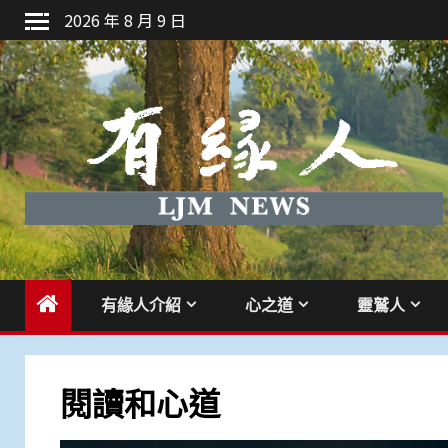
Skip
2026 年 8 月 9 日
to
content
有緣人介紹
心之道
靈鷲人
閱讀和心道