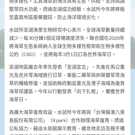
物多樣性。尤其海草對海洋具有生態、供給、支持與調
整等四大功能。透過澎湖成功經驗，水試所今年將移植
至嘉南地區廢棄鹽田，防止海洋環境劣化。
水試所澎湖漁業生物研究中心表示，全球海草數量持續
減少，每30分鐘1個足球場速度流失。聯合國在2020年
將海草生態系統納入全球生物多樣性框架和生物多樣性
公約（CBD），並將每年3月1日訂為世界海草日。
澎湖地區繼去年率先發表「澎湖宣言」，先後在馬公重
光及虎井等海域進行日草、單脈二藥草與卵葉鹽草等海
草的種植修復，並協助縣府劃設重光及港子海域為復育
海草保護區。今年以行動發表「向下扎根」，響應世界
海草日。
為擴大海草復育效益，水試所今年將與「台灣橫濱八景
島股份有限公司」（X park）合作辦理海草復育。透過
公私協力，藉由水族館展示教育、棲息地走訪及親手種