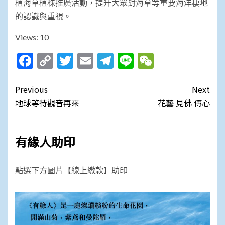
植海草植株推廣活動，提升大眾對海草等重要海洋棲地
的認識與重視。
Views: 10
Facebook
Copy
Twitter
Email
Telegram
Line
WeChat
Link
Post
Previous
Next
navigation
地球等待觀音再來
花藝 見佛 傳心
有緣人助印
點選下方圖片【線上繳款】助印