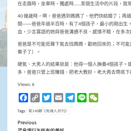
在走路時，坐車時，獨處時……某個生活中的片段，我
40 幾歲時，啊，爸爸遇到媽媽了、他們快結婚了；再
間――爸爸年過半百時，有了4個孩子，最小的剛出生
血，少言寡語的她與爸爸溝通不良、感情不睦，在多次離
爸爸是不可能低聲下氣去找媽媽、勸她回來的；不可能
棄子了）。
硬氣、大男人的結果就是︰他得一個人撫養4個孩子。
多，爸爸只管上班賺錢、把老大教好，老大再去帶底下
Views: 6
Facebook
Copy
Twitter
Email
Telegram
Line
WeCha
Link
第346期《有緣人月刊》
Tags:
Post
Previous
梁皇壇衍生所有的美好