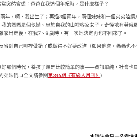
常常突然會想︰爸爸在我這個年紀時，是什麼樣子？
過兩年，啊，我出生了；再過3個兩年，兩個妹妹和一個弟弟陸續
。我的媽媽是個執拗、忠於自我的山裡客家女子，奇怪地有著俄
家出走後，在我7、8 歲時，有一次她決定再也不回來了。
反省到自己哪裡做錯了或做得不好要改進（如果他會，媽媽也不
還好那個時代，養孩子還是比較簡單的事――資訊單純，社會也
的弟妹們…(全文請參閱
第346期《有緣人月刊》
)
t
水陸法會是一朵靈性