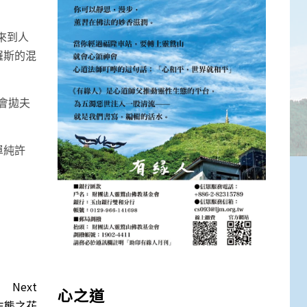
來到人
羅斯的混
會拋夫
單純許
Next
心之道
生態之花