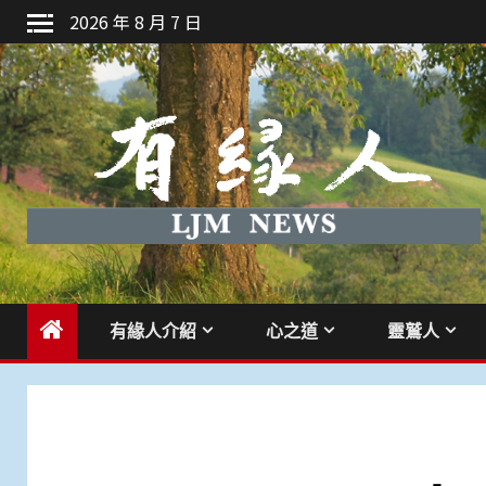
Skip
2026 年 8 月 7 日
to
content
有緣人介紹
心之道
靈鷲人