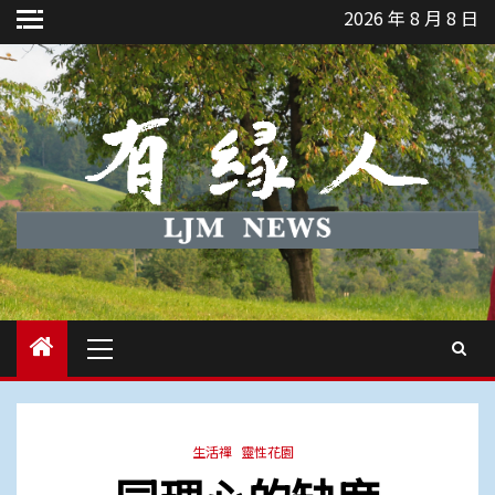
Skip
2026 年 8 月 8 日
to
content
Primary
Menu
生活禪
靈性花園