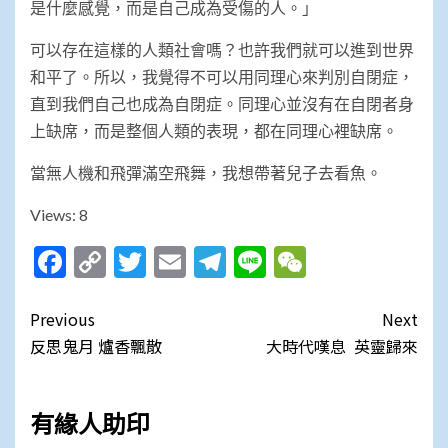
是什麼感覺，而是自己成為受傷的人。」
可以存在這樣的人類社會嗎？也許我們就可以進到世界
和平了。所以，我覺得不可以用同理心來判別自閉症，
直到我們自己也成為自閉症。同理心並沒有在自閉者身
上缺席，而是整個人類的表現，都在同理心裡缺席。
當無人機和飛彈滿空飛舞，我想帶著兒子去看魚。
Views: 8
Facebook
Copy
Twitter
Email
Telegram
Line
WeChat
Link
Post
Previous
Next
navigation
反思鬼月 爐香飄散
大時代嘆息 英靈歸來
有緣人助印