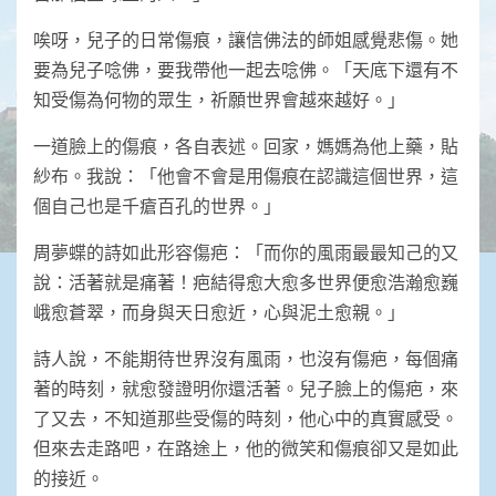
唉呀，兒子的日常傷痕，讓信佛法的師姐感覺悲傷。她
要為兒子唸佛，要我帶他一起去唸佛。「天底下還有不
知受傷為何物的眾生，祈願世界會越來越好。」
一道臉上的傷痕，各自表述。回家，媽媽為他上藥，貼
紗布。我說：「他會不會是用傷痕在認識這個世界，這
個自己也是千瘡百孔的世界。」
周夢蝶的詩如此形容傷疤：「而你的風雨最最知己的又
說：活著就是痛著！疤結得愈大愈多世界便愈浩瀚愈巍
峨愈蒼翠，而身與天日愈近，心與泥土愈親。」
詩人說，不能期待世界沒有風雨，也沒有傷疤，每個痛
著的時刻，就愈發證明你還活著。兒子臉上的傷疤，來
了又去，不知道那些受傷的時刻，他心中的真實感受。
但來去走路吧，在路途上，他的微笑和傷痕卻又是如此
的接近。