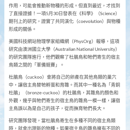
作用，可能會推動新物種的形成。但直到最近，才找到
了直接證據！一項5月30日發表在《科學》（Science）
期刊上的研究，證實了共同演化（coevolution）與物種
形成的關係。
美國科技網站物理學家組織網（PhysOrg）報導，這項
研究由澳洲國立大學（Australian National University）
的研究團隊進行，他們觀察了杜鵑鳥和牠們寄生的宿主
鳥類之間的「軍備競賽」。
杜鵑鳥（cuckoo）會將自己的卵產在其他鳥類的巢穴
中，讓宿主鳥替牠孵蛋和育雛。而其中一種名為「青銅
杜鵑」（bronze-cuckoo）的杜鵑鳥，其雛鳥的顏色和
外觀，幾乎與牠們寄生的宿主鳥的雛鳥一模一樣，讓宿
主鳥誤以為是自己的孩子，從而撫育牠們長大。
研究團隊發現，當杜鵑鳥寄生在多種不同的宿主鳥類
時，就會出現新的物種。如果宿主鳥的雛鳥擁有不同的