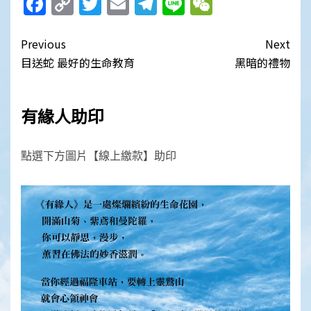
Facebook
Copy
Twitter
Email
Telegram
Line
WeChat
Link
Post
Previous
Next
navigation
目送蛇 最好的生命教育
黑暗的禮物
有緣人助印
點選下方圖片【線上繳款】助印