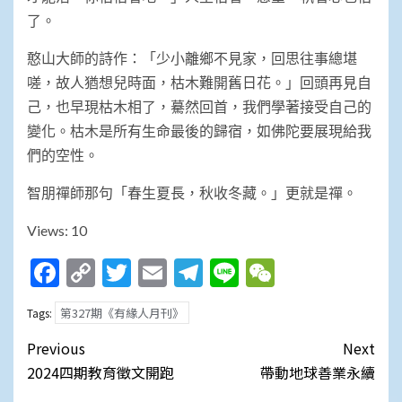
了。
憨山大師的詩作：「少小離鄉不見家，回思往事總堪
嗟，故人猶想兒時面，枯木難開舊日花。」回頭再見自
己，也早現枯木相了，驀然回首，我們學著接受自己的
變化。枯木是所有生命最後的歸宿，如佛陀要展現給我
們的空性。
智朋禪師那句「春生夏長，秋收冬藏。」更就是禪。
Views: 10
Facebook
Copy
Twitter
Email
Telegram
Line
WeChat
Link
第327期《有緣人月刊》
Tags:
Post
Previous
Next
navigation
2024四期教育徵文開跑
帶動地球善業永續