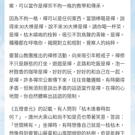
案，可以當作是禪宗不拘一格的教學和傳承。
因為不拘一格，禪可以是任何東西。當頭棒喝是禪，說
得來30大棒是禪，說不來30大棒是禪。請你喝一杯茶，
是禪。枯木嶙峋的枝幹，吸引不到鳥聲的青睞，是禪。
種種都在呼喚你，揭開對立和相對，覺察人的純粹。
靈鷲山教團推出的禪修活動，向來吸引年輕戒子。禪修
不只是靜態的打坐，遊戲是禪，走路和吃飯是禪，泡一
杯醇香的咖啡是禪，好好的玩，好好的和自己在一起，
是禪。許多禪宗公案傳下來，往往背離邏輯，有時顯得
矛盾，但無須刻意說出矛盾的話語當作是禪，在禪的心
地間，你自然體察出話語的限制。
《五燈會元》的記載，有人問到「枯木逢春時如
何？」，唐州大乘山和尚不知是否也帶著笑意，答說：
「世間稀有。」坐禪時，有時想像自己就是一枝枯木，
想像飛到靈鷲山藤蔓和山嵐間傾倒的枯樹，愈是能靜下