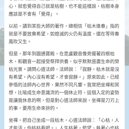
心，就愈覺得自己就是枯樹，也不能這樣說，枯樹本身
應該是不會有「覺得」。
以前，讀到某些大師的著作，總相信「枯木逢春」指的
就是不要放棄希望，如熄滅的火仍有溫度，還在等待春
風吹又生。
但是，那年到圓通寶殿，在毘盧觀音像旁擺著四根枯
木，和觀音一起接受祭拜供養，似乎默默道盡生命的榮
枯光景。請問心道法師，法師說：「寂靜，枯木就是沒
有希望，內心沒有希望，才會寂靜。」原來如此，已經
參悟的法師內心世界，果然不同凡響。我常把坐禪和冥
想，比喻成生命意識流的一個休止符，這個入定的姿勢
是讓我休息的啊，但是對心道法師來說，坐禪是刀刃上
的事，要用生命來拚的。
坐禪，把自己坐成一段枯木，心道法師說：「心枯，人
才能活，你枯枯看吧。」人生枯著，慾望、執著心也枯