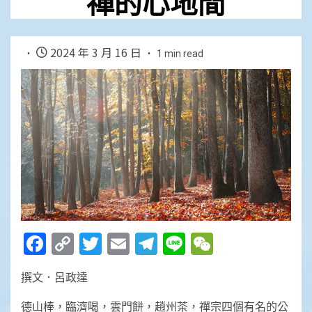
禪的心地間
2024 年 3 月 16 日
1 min read
Facebook
Copy
Twitter
Email
Telegram
Line
WeChat
Link
撰文．呂政達
德山棒，臨濟喝，雲門餅，趙州茶，禪宗四個有名的公