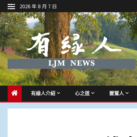
Skip
2026 年 8 月 7 日
to
content
有緣人介紹
心之道
靈鷲人