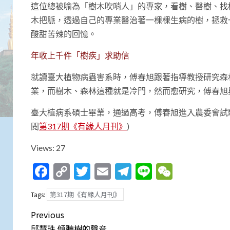
這位總被喻為「樹木吹哨人」的專家，看樹、醫樹、找樹
木把脈，透過自己的專業醫治著一棵棵生病的樹，拯救
酸甜苦辣的回憶。
年收上千件「樹疾」求助信
就讀臺大植物病蟲害系時，傅春旭跟著指導教授研究森
業，而樹木、森林這種就是冷門，然而愈研究，傅春旭
臺大植病系碩士畢業，通過高考，傅春旭進入農委會試驗
閱
第317期《有緣人月刊》
)
Views: 27
Facebook
Copy
Twitter
Email
Telegram
Line
WeCha
Link
第317期《有緣人月刊》
Tags:
Post
Previous
邱慧珠 傾聽樹的聲音