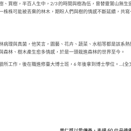
、買樹，半百人生中，2/3 的時間與樹為伍，曾替靈鷲山無生
一株株可能被丟棄的林木，期盼人們與樹的情感不斷延續，共寫
林病理與真菌，他笑言，園藝、花卉、蔬菜、水稻等都是該系熱
與森林、樹木產生愈多情感，於是一頭栽進森林的世界至今。
所工作，後在職進修臺大博士班，6 年後拿到博士學位。…(全
t
普仁獎以愛傳善，表揚 60 位品德