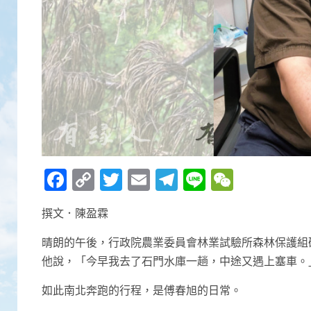
Facebook
Copy
Twitter
Email
Telegram
Line
WeCha
Link
撰文．陳盈霖
晴朗的午後，行政院農業委員會林業試驗所森林保護組
他說，「今早我去了石門水庫一趟，中途又遇上塞車。
如此南北奔跑的行程，是傅春旭的日常。