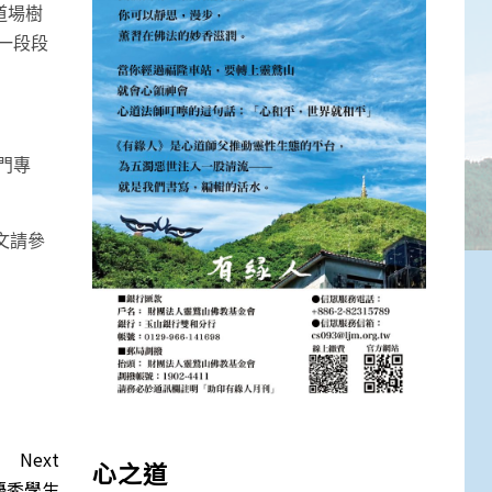
道場樹
一段段
門專
文請參
Next
心之道
優秀學生