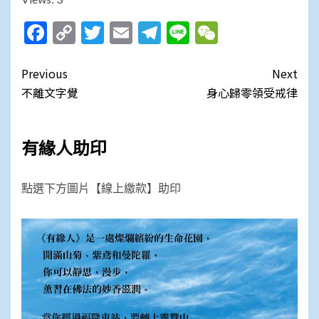
Facebook
Copy
Twitter
Email
Telegram
Line
WeChat
Link
Post
Previous
Next
navigation
不離文字覺
身心歸零領受戒律
有緣人助印
點選下方圖片【線上繳款】助印