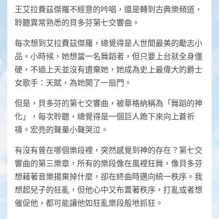
王艾拉費茲傑羅不經意的吟唱，還是轉到古典樂頻道，
聆聽異常熟悉的貝多芬第七交響曲。
每次想到艾拉費茲傑羅，總覺得是人世間最美的勵志小
品。小時候，她想當一名舞蹈者，但只要上台就全身僵
硬，不過上天並沒有遺棄她，她成為史上最偉大的爵士
女歌手：天賦，為她開了一扇門。
但是，貝多芬的第七交響曲，被華格納稱為「舞蹈的神
化」，每次聆聽，總覺得是一個巨人跪下來向上蒼祈
禱。宏亮的聲量小聲哭泣。
有沒有曾在哪個樂段裡，突然感覺到神的存在？第七交
響曲的第三樂章，所有的樂段像在風裡狂舞，像貝多芬
想藉著音樂揚棄掉什麼，卻在終曲時邁向統一秩序。我
想起兒子的狂亂，但他心中又布置著秩序，打亂或者想
催促他，都可能讓他如狂亂樂段般地抓狂。