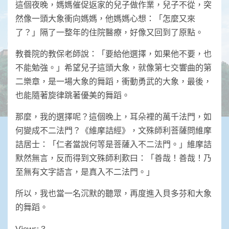
這個夜晚，媽媽催促返家的兒子做作業，兒子不從，突
然像一頭大象衝向媽媽，他媽媽心想：「怎麼又來
了？」隔了一整年的住院醫療，好像又回到了原點。
教養院的教保老師說：「要給他選擇，如果他不要，也
不能勉強。」希望兒子這頭大象，就像第七交響曲的第
二樂章，是一場大象的舞蹈，衝動勇武的大象，最後，
也能隨著旋律跳著優美的舞蹈。
那麼，我的選擇呢？這個晚上，耳朵裡的萬千法門，如
何變成不二法門？《維摩詰經》，文殊師利菩薩問維摩
詰居士：「仁者當說何等是菩薩入不二法門。」維摩詰
默然無言，反而得到文殊師利歎曰：「善哉！善哉！乃
至無有文字語言，是真入不二法門。」
所以，我也當一名沉默的聽眾，再度進入貝多芬和大象
的舞蹈。
Views: 3