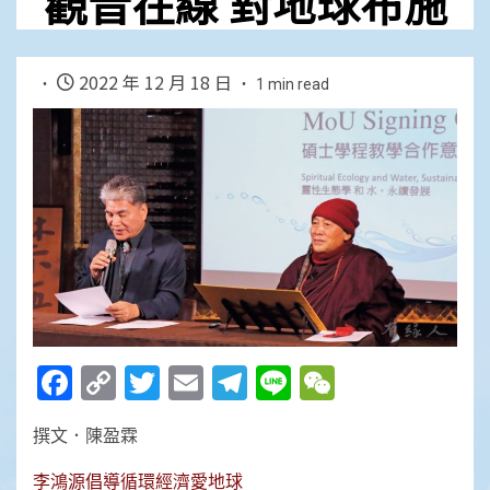
觀音在線 對地球布施
2022 年 12 月 18 日
1 min read
Facebook
Copy
Twitter
Email
Telegram
Line
WeChat
Link
撰文．陳盈霖
李鴻源倡導循環經濟愛地球