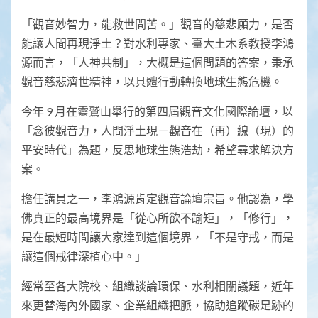
「觀音妙智力，能救世間苦。」觀音的慈悲願力，是否
能讓人間再現淨土？對水利專家、臺大土木系教授李鴻
源而言，「人神共制」，大概是這個問題的答案，秉承
觀音慈悲濟世精神，以具體行動轉換地球生態危機。
今年 9 月在靈鷲山舉行的第四屆觀音文化國際論壇，以
「念彼觀音力，人間淨土現－觀音在（再）線（現）的
平安時代」為題，反思地球生態浩劫，希望尋求解決方
案。
擔任講員之一，李鴻源肯定觀音論壇宗旨。他認為，學
佛真正的最高境界是「從心所欲不踰矩」，「修行」，
是在最短時間讓大家達到這個境界，「不是守戒，而是
讓這個戒律深植心中。」
經常至各大院校、組織談論環保、水利相關議題，近年
來更替海內外國家、企業組織把脈，協助追蹤碳足跡的