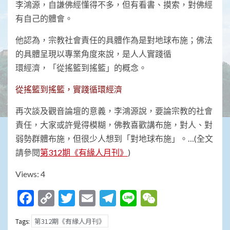
李鴻源，自謙佛經懂得不多，但有看書、摸索，對佛經
有自己的體會。
他認為，宗教社會責任的具體作為是對地球布施；佛法
的具體呈現以專業角度來說，是人人實踐循
環經濟，「從搖籃到搖籃」的概念。
從搖籃到搖籃，實踐循環經濟
再次談及觀音論壇的意義，李鴻源說，要論宗教的社會
責任，大家或許覺得模糊，佛教喜歡講布施，對人、對
弱勢群體布施，但很少人想到「對地球布施」。…(全文
請參閱
第312期《有緣人月刊》
)
Views: 4
Facebook
Copy
Twitter
Email
Telegram
Line
WeChat
Link
第312期《有緣人月刊》
Tags: