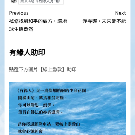
第304期《有緣人月刊》
Tags:
Post
Previous
Next
navigation
禪修找到和平的處方，讓地
淨零碳，未來能不能
球生機盎然
有緣人助印
點選下方圖片【線上繳款】助印