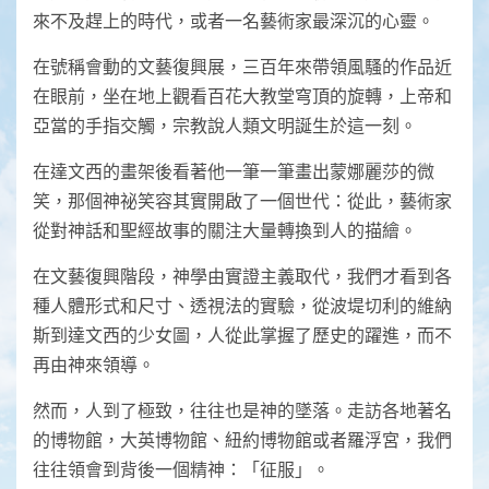
來不及趕上的時代，或者一名藝術家最深沉的心靈。
在號稱會動的文藝復興展，三百年來帶領風騷的作品近
在眼前，坐在地上觀看百花大教堂穹頂的旋轉，上帝和
亞當的手指交觸，宗教說人類文明誕生於這一刻。
在達文西的畫架後看著他一筆一筆畫出蒙娜麗莎的微
笑，那個神祕笑容其實開啟了一個世代：從此，藝術家
從對神話和聖經故事的關注大量轉換到人的描繪。
在文藝復興階段，神學由實證主義取代，我們才看到各
種人體形式和尺寸、透視法的實驗，從波堤切利的維納
斯到達文西的少女圖，人從此掌握了歷史的躍進，而不
再由神來領導。
然而，人到了極致，往往也是神的墜落。走訪各地著名
的博物館，大英博物館、紐約博物館或者羅浮宮，我們
往往領會到背後一個精神：「征服」。