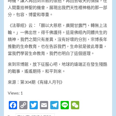
時機，讓人再回到宗教的懷抱，再回去敬天的情操，在
人間重拾神聖的機會，展現出我們天性裡神格的那一部
分，包容、博愛和尊重。
《法華經》云：「願以大慈悲，廣開甘露門，轉無上法
輪。」一佛出世，得千佛護持。這是佛經內同體共生的
精神，我們之間只有差異，沒有好壞的分別，宗博長年
推動的生命教育，也在告訴我們，生命就是彼此尊重，
當我們學習生命教育，我們也明白了這個道理。
來到宗博館，放下征服心吧，地球的遠端正在發生殘酷
的戰事，遙遙期待，和平到來。
來源：第304期《有緣人月刊》
Views: 1
Facebook
Copy
Twitter
Email
Telegram
Line
WeChat
Link