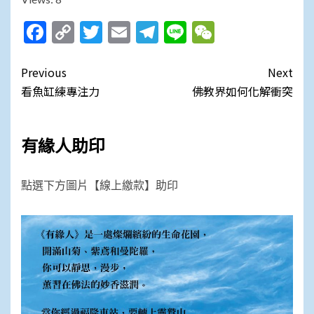
Facebook
Copy
Twitter
Email
Telegram
Line
WeChat
Link
Post
Previous
Next
navigation
看魚缸練專注力
佛教界如何化解衝突
有緣人助印
點選下方圖片【線上繳款】助印