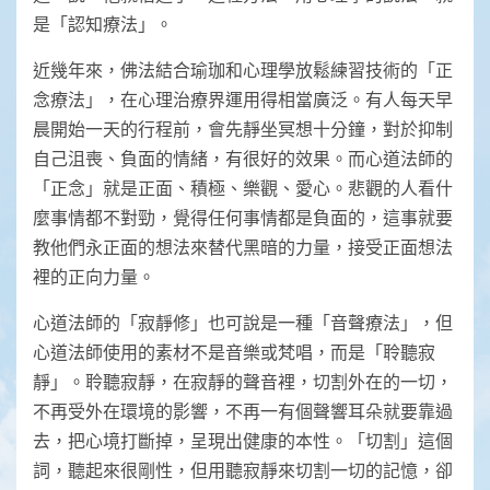
是「認知療法」。
近幾年來，佛法結合瑜珈和心理學放鬆練習技術的「正
念療法」，在心理治療界運用得相當廣泛。有人每天早
晨開始一天的行程前，會先靜坐冥想十分鐘，對於抑制
自己沮喪、負面的情緒，有很好的效果。而心道法師的
「正念」就是正面、積極、樂觀、愛心。悲觀的人看什
麼事情都不對勁，覺得任何事情都是負面的，這事就要
教他們永正面的想法來替代黑暗的力量，接受正面想法
裡的正向力量。
心道法師的「寂靜修」也可說是一種「音聲療法」，但
心道法師使用的素材不是音樂或梵唱，而是「聆聽寂
靜」。聆聽寂靜，在寂靜的聲音裡，切割外在的一切，
不再受外在環境的影響，不再一有個聲響耳朵就要靠過
去，把心境打斷掉，呈現出健康的本性。「切割」這個
詞，聽起來很剛性，但用聽寂靜來切割一切的記憶，卻