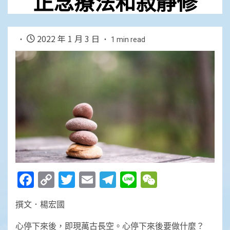
正念療法和寂靜修
2022 年 1 月 3 日
1 min read
Facebook
Copy
Twitter
Email
Telegram
Line
WeChat
Link
撰文．楊宏國
心停下來後，即現萬古長空。心停下來後要做什麼？