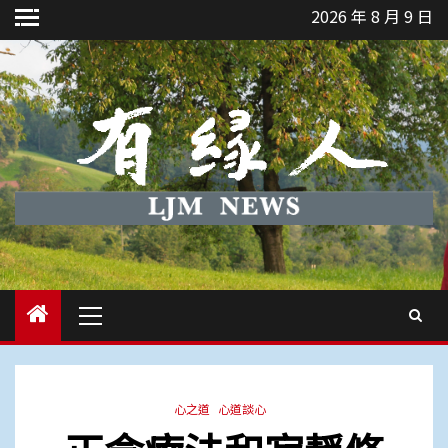
Skip
2026 年 8 月 9 日
to
content
Primary
Menu
心之道
心道談心