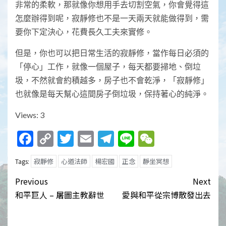
非常的柔軟，那就像你想用手去切割空氣，你會覺得這
怎麼辦得到呢，寂靜修也不是一天兩天就能做得到，需
要你下定決心，花費長久工夫來實修。
但是，你也可以把日常生活的寂靜修，當作每日必須的
「停心」工作，就像一個屋子，每天都要掃地、倒垃
圾，不然就會約積越多，房子也不會乾淨，「寂靜修」
也就像是每天幫心這間房子倒垃圾，保持著心的純淨。
Views: 3
Facebook
Copy
Twitter
Email
Telegram
Line
WeChat
Link
寂靜修
心道法師
楊宏國
正念
靜坐冥想
Tags:
Post
Previous
Next
navigation
和平巨人 – 屠圖主教辭世
愛與和平從宗博散發出去