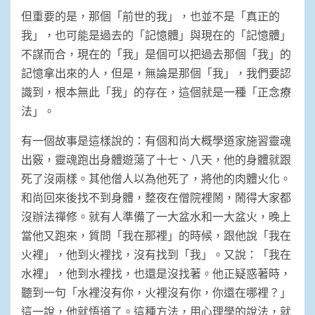
但重要的是，那個「前世的我」，也並不是「真正的
我」，也可能是過去的「記憶體」與現在的「記憶體」
不謀而合，現在的「我」是個可以把過去那個「我」的
記憶拿出來的人，但是，無論是那個「我」，我們要認
識到，根本無此「我」的存在，這個就是一種「正念療
法」。
有一個故事是這樣說的：有個和尚大概學道家施習靈魂
出竅，靈魂跑出身體遊蕩了十七、八天，他的身體就跟
死了沒兩樣。其他僧人以為他死了，將他的肉體火化。
和尚回來後找不到身體，整夜在僧院裡鬧，鬧得大家都
沒辦法禪修。就有人準備了一大盆水和一大盆火，晚上
當他又跑來，質問「我在那裡」的時候，跟他說「我在
火裡」，他到火裡找，沒有找到「我」。又說：「我在
水裡」，他到水裡找，也還是沒找著。他正疑惑著時，
聽到一句「水裡沒有你，火裡沒有你，你還在哪裡？」
這一說，他就悟道了。這種方法，用心理學的說法，就