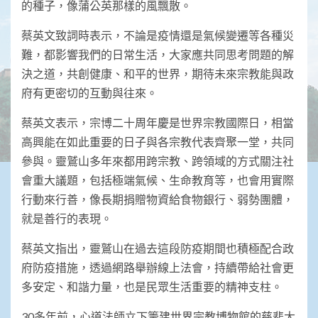
的種子，像蒲公英那樣的風飄散。
蔡英文致詞時表示，不論是疫情還是氣候變遷等各種災
難，都影響我們的日常生活，大家應共同思考問題的解
決之道，共創健康、和平的世界，期待未來宗教能與政
府有更密切的互動與往來。
蔡英文表示，宗博二十周年慶是世界宗教國際日，相當
高興能在如此重要的日子與各宗教代表齊聚一堂，共同
參與。靈鷲山多年來都用跨宗教、跨領域的方式關注社
會重大議題，包括極端氣候、生命教育等，也會用實際
行動來行善，像長期捐贈物資給食物銀行、弱勢團體，
就是善行的表現。
蔡英文指出，靈鷲山在過去這段防疫期間也積極配合政
府防疫措施，透過網路舉辦線上法會，持續帶給社會更
多安定、和諧力量，也是民眾生活重要的精神支柱。
30多年前，心道法師立下籌建世界宗教博物館的慈悲大