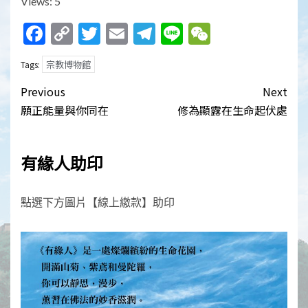
Views: 5
Facebook
Copy
Twitter
Email
Telegram
Line
WeChat
Link
宗教博物館
Tags:
Post
Previous
Next
navigation
願正能量與你同在
修為顯露在生命起伏處
有緣人助印
點選下方圖片【線上繳款】助印