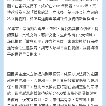
願，在各界支持下，終於在2001年開館，2017年，宗
博館成為台灣「博物館法」立法後，第一座登記立案的
私立博物館，標誌其邁向專業與社會服務的新里程碑。
20年來，宗博館以尊重、包容、博愛為其核心價值，持
續深耕「宗教交流、藝術文化、生命教育」3大領域，
藉此推動「愛與和平」理念的實踐，未來將連結各宗教
進行靈性生態教育，期待人類早日靈性覺醒，讓愛與和
平的世界早日到來。
國民黨主席朱立倫提前到場祝賀，感佩心道法師的宏願
就是世界和平、心靈和平，在世界宗教議會倡議心靈環
保、世界和平。新北市長侯友宜特別在會議空檔到宗博
館，致詞感恩宗博館帶給新北400萬市民心靈滋養與生
命教育。侯友宜提到，新北市何其有幸，有靈鷲山和世
界宗教博物館這兩塊寶地，更感謝宗博館推動許多生命