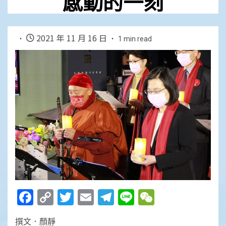
感動的一刻
2021 年 11 月 16 日
1 min read
Facebook
Copy
Twitter
Email
Telegram
Line
WeChat
Link
撰文．顏靜