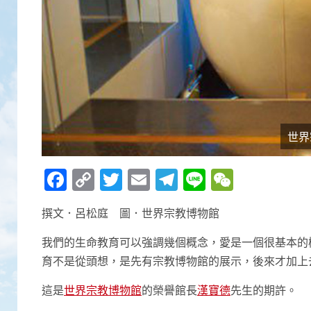
世界
Facebook
Copy
Twitter
Email
Telegram
Line
WeCha
Link
撰文．呂松庭 圖．世界宗教博物館
我們的生命教育可以強調幾個概念，愛是一個很基本的
育不是從頭想，是先有宗教博物館的展示，後來才加上
這是
世界宗教博物館
的榮譽館長
漢寶德
先生的期許。