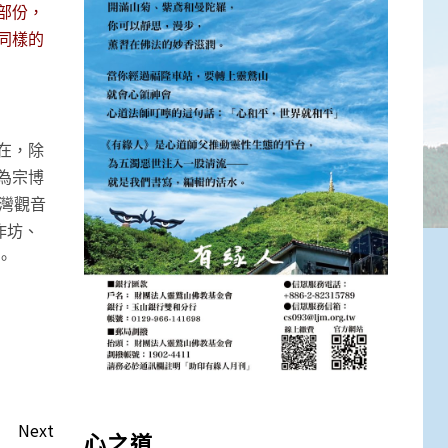
部份，
同樣的
在，除
為宗博
台灣觀音
作坊、
。
Next
心之道