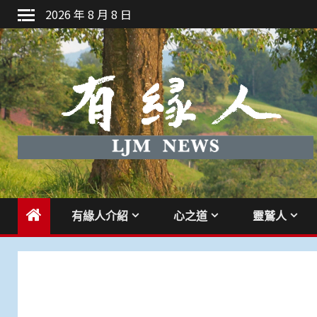
Skip
2026 年 8 月 8 日
to
content
有緣人介紹
心之道
靈鷲人