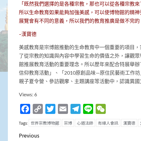
「既然我們選擇的是各種宗教，那也可以從各種宗教來
所以生命教育如果能夠加強美感，可以使博物館的精神
展覽會有不同的意義，所以我們的教育推廣是做不完的
–漢寶德
美感教育是宗博館推動的生命教育中一個重要的項目，
了從宗教的知識與內容中學習生命的價值之外，讓觀眾
館推展教育活動的重要理念。所以歷年來配合特展舉辦了
信仰教育活動」、「2010原創品味—原住民藝術工作坊
親子夏令營、參訪觀摩、主題講座等活動中，認識異國
Views: 6
Facebook
Copy
Twitter
Email
Telegram
Line
WeCha
Link
世界宗教博物館
宗博
心道法師
有緣人會訊
漢寶德
Tags:
Post
Previous