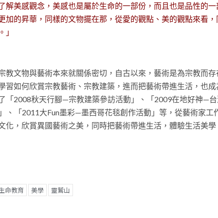
了解美感觀念，美感也是屬於生命的一部份，而且也是品性的一
更加的昇華，同樣的文物擺在那，從愛的觀點、美的觀點來看，
。」
宗教文物與藝術本來就關係密切，自古以來，藝術是為宗教而存
學習如何欣賞宗教藝術、宗教建築，進而把藝術帶進生活，也成
「2008秋天行腳—宗教建築參訪活動」、「2009在地好神—
」、「2011大Fun墨彩—墨西哥花毯創作活動」等，從藝術家工
文化，欣賞異國藝術之美，同時把藝術帶進生活，體驗生活美學
t
生命教育
美學
靈鷲山