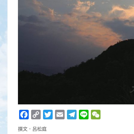
Facebook
Copy
Twitter
Email
Telegram
Line
WeCha
Link
撰文．呂松庭