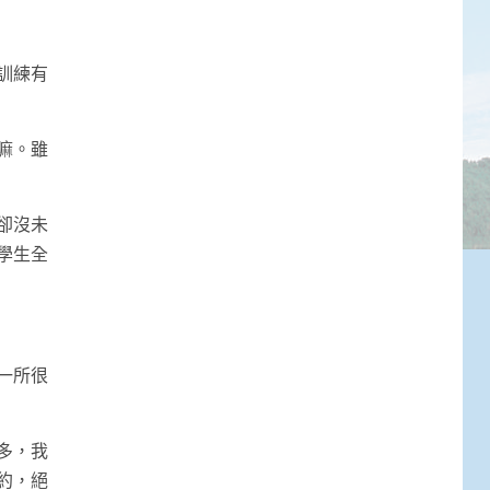
訓練有
嘛。雖
卻沒未
學生全
一所很
多，我
約，絕