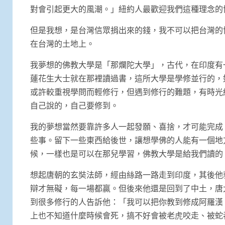
對會引起更大的風潮。」紐約人最歡迎我們這種理念的
但是我想，是台灣信眾捐出來的錢，我不可以把台灣的
在台灣的土地上。
我夢想的佛教大學是「那爛陀大學」，古代，在印度有
蓮花生大士就在那裡讀過書，這所大學是學修並行的，
或許較重視學問而輕修行，但遇到修行的難題，有時光
自己說的，自己要修到。
我的夢想當然要靠許多人一起發願、喜捨，才可能完成
些事。留下一些東西給後世，讓想學佛的人能有一個地
候，一樣也是可以在那兒學習，佛教大學是給我們讀的
想起唐朝的玄奘法師，經由絲路一路走到印度，其後他
辯才無礙，每一場都贏。但後來他還是回到了中土，唐
到很多修行的人告訴他：「我可以把你教到修成阿羅漢
上也不知道什麼時候會死，搞不好會被老虎咬走、被蛇