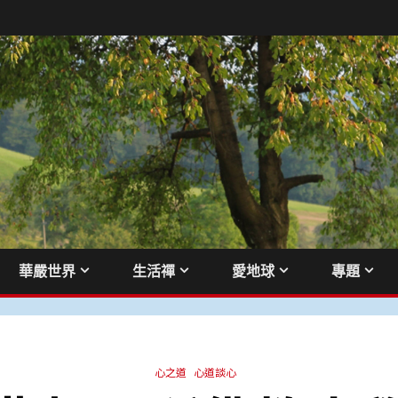
華嚴世界
生活禪
愛地球
專題
心之道
心道談心