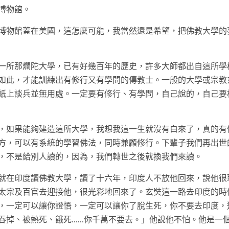
博物館。
博物館蓋在美國，這怎麼可能，我當然還是希望，把佛教大學的
一所那爛陀大學，已有好幾百年的歷史，許多大師都出自這所學
如此，才能訓練出有修行又有學問的傳教士。一般的大學或宗教
紙上談兵並無用處。一定要有修行、有學問，自己說的，自己要
，如果能夠建造這所大學，我想我這一生就沒有白來了，真的有
方，可以有系統的學習佛法，同時兼顧修行。下輩子我們再出世
，不是給別人讀的，因為，我們轉世之後就換我們來讀。
就在印度讀佛教大學，讀了十六年，印度人不放他回來，說他很
太宗及百官去迎接他，很光彩地回來了。玄奘這一路去印度的時
，一定可以讓你證悟，一定可以讓你了脫生死，你不要去印度，
吞掉、被熱死、餓死……你千萬不要去。」他說他不怕。他是一