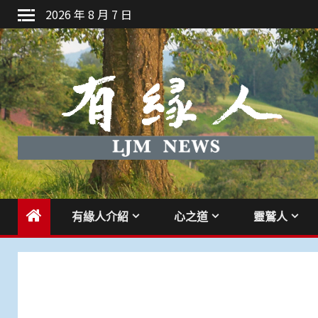
Skip
2026 年 8 月 7 日
to
content
有緣人介紹
心之道
靈鷲人