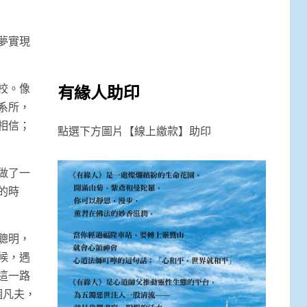
夢實現
有緣人助印
校。像
系所，
相信；
點選下方圖片【線上繳款】助印
做了一
的時
聰明，
候，遇
這一路
個凡夫，