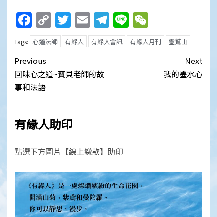
Facebook
Copy
Twitter
Email
Telegram
Line
WeChat
Link
心道法師
有緣人
有緣人會訊
有緣人月刊
靈鷲山
Tags:
Post
Previous
Next
navigation
回味心之道~寶貝老師的故
我的墨水心
事和法語
有緣人助印
點選下方圖片【線上繳款】助印