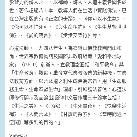
影響力的僧人之一，以禪師、詩人、人道主義者聞名於
世。著作超過八十本，教導人們在生活中實踐佛法，已
在台灣出版的有《正念的奇蹟》、《你可以不生氣》、
《你可以不怕死》、《與生命相約》、《生生基督世世
佛》、《愛的箴言》、《步步安樂行》等。
心道法師，一九四八年生，為靈鷲山佛教教團開山和
尚、世界宗教博物館及國際非政府組織「愛和平地球
家」（GFLP）創辦人。宣教理念涵括「和平教育」與
「生命教育」觀點，啟發當代佛教弘傳的新契機。在佛
法教育方面，以菩薩道之利生成佛為宗旨，用「生命服
務生命，生命奉獻生命」理想，引領護法善信。心道法
師修行開示及言論出版的中文著作達三十餘本包括：
《生活之美》、《心路》、《生死晝夜》、《快樂生活
禪》、《人間菩薩》、《甘露的探索》、《當時間遇上
空間》等多到的目的。」
Views: 5