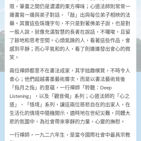
限，筆畫之間仍是濃濃的東方禪味；心道法師則常常一
邊書寫一邊與弟子對話，「敲」出與每位弟子相映的法
藥。其實這些珠璣字句，不只是對著佛弟子說，也是對
一般人說，就像充滿智慧的長者在說話，不囉唆，且留
了餘地和思考空間。心煩氣躁的人，看著這些作品，會
感到平靜；而心平氣和的人，看了則連連發出會心的微
笑。
兩位禪師都意不在書法成家，其字拙趣樸質，不時令人
會心；他們超越書墨藝術層次，而是以書法藝術背後
「指月之指」的意蘊，一行禪師「聆聽：Deep
Listening」，以及「觀音偈」系列；心道法師的「心之
道」、「悟境」系列，讓這兩位慈悲自在的出家人，在
生活化的情境中隨機開示，適時地在世紀災難，同體大
悲的氛圍中，為社會帶來寧靜的力量，心靈的撫慰。
一行禪師，一九二六年生，是當今國際社會中最具宗教