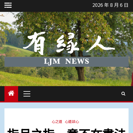
Skip
2026 年 8 月 6 日
to
content
Primary
Menu
心之道
心道談心