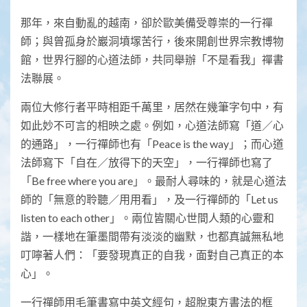
那年，來自動亂的越南，卻於歐美備受尊崇的一行禪
師；與曾孤身於巖洞墳塜苦行，後來開創世界宗教博物
館，世界行腳的心道法師，共同舉辦「不是看我」禪書
法聯展。
兩位大修行者平時相距千萬里，居然在幾筆字句中，有
如此妙不可言的相映之處。例如，心道法師寫「道／心
的通路」，一行禪師也有「Peace is the way」；而心道
法師寫下「自在／放得下的天空」，一行禪師也寫了
「Be free where you are」。最耐人尋味的，就是心道法
師的「無意的聆聽／用用看」，及一行禪師的「Let us
listen to each other」。兩位皆關心世間人類的心靈和
諧，一樣地在筆墨間帶有淡淡的幽默，也都真誠無私地
叮嚀著人們：「要發現真正的自我，面對自己真正的本
心」。
一行禪師用毛筆書寫中英文經句，超脫東方書法的框