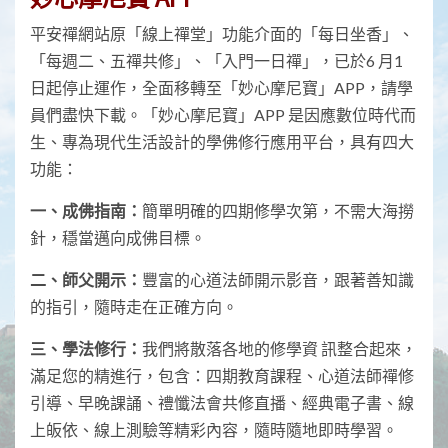
平安禪網站原「線上禪堂」功能介面的「每日坐香」、
「每週二、五禪共修」、「入門一日禪」，已於6 月1
日起停止運作，全面移轉至「妙心摩尼寶」APP，請學
員們盡快下載。「妙心摩尼寶」APP 是因應數位時代而
生、專為現代生活設計的學佛修行應用平台，具有四大
功能：
一、成佛指南：
簡單明確的四期修學次第，不需大海撈
針，穩當邁向成佛目標。
二、師父開示：
豐富的心道法師開示影音，跟著善知識
的指引，隨時走在正確方向。
三、學法修行：
我們將散落各地的修學資 訊整合起來，
滿足您的精進行，包含：四期教育課程、心道法師禪修
引導、早晚課誦、禮懺法會共修直播、經典電子書、線
上皈依、線上測驗等精彩內容，隨時隨地即時學習。