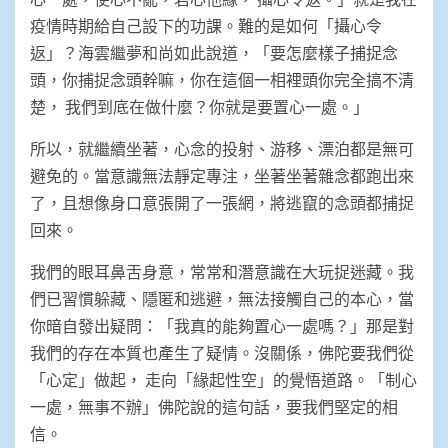
疫情時期給自己設下的功課。難的是如何「攝心令
返」？海雲繼夢和尚如此說道，「要怎麼樣子捕捉念
頭，你捕捉念頭幹嘛，你在這個一相裡頭你完全搞不清
楚， 我們到底在做什麼？你就是要置心一處。」
所以，就繼續坐著，心念的投射、游移、漂泊都是無可
避免的。當意識無法靜定專注，坐著坐著雜念都跑出來
了，且想像身口意張開了一張網，將逃竄的念頭都捕捉
回來。
我們的眼耳鼻舌身意，常常和潛意識在大玩捉迷藏。我
們已習慣躲藏、隱匿和逃避，無法接觸自己的本心，當
你暗自發出疑問：「我真的能夠置心一處嗎？」那是對
我們的存在本質也產生了疑情。沒關係，佛陀要我們從
「心定」做起， 走向「緣起性空」的覺悟道路。「制心
一處，無事不辦」佛陀說的這句話，要我們堅定的相
信。