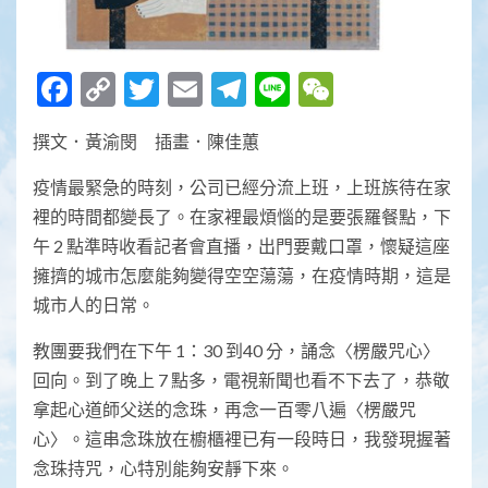
Facebook
Copy
Twitter
Email
Telegram
Line
WeChat
Link
撰文．黃渝閔 插畫．陳佳蕙
疫情最緊急的時刻，公司已經分流上班，上班族待在家
裡的時間都變長了。在家裡最煩惱的是要張羅餐點，下
午 2 點準時收看記者會直播，出門要戴口罩，懷疑這座
擁擠的城市怎麼能夠變得空空蕩蕩，在疫情時期，這是
城市人的日常。
教團要我們在下午 1：30 到40 分，誦念〈楞嚴咒心〉
回向。到了晚上 7 點多，電視新聞也看不下去了，恭敬
拿起心道師父送的念珠，再念一百零八遍〈楞嚴咒
心〉。這串念珠放在櫥櫃裡已有一段時日，我發現握著
念珠持咒，心特別能夠安靜下來。