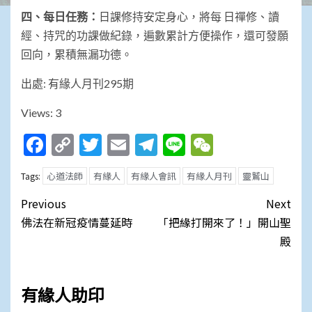
四、每日任務：
日課修持安定身心，將每 日禪修、讀
經、持咒的功課做紀錄，遍數累計方便操作，還可發願
回向，累積無漏功德。
出處: 有緣人月刊295期
Views: 3
Facebook
Copy
Twitter
Email
Telegram
Line
WeChat
Link
心道法師
有緣人
有緣人會訊
有緣人月刊
靈鷲山
Tags:
Post
Previous
Next
navigation
佛法在新冠疫情蔓延時
「把緣打開來了！」開山聖
殿
有緣人助印