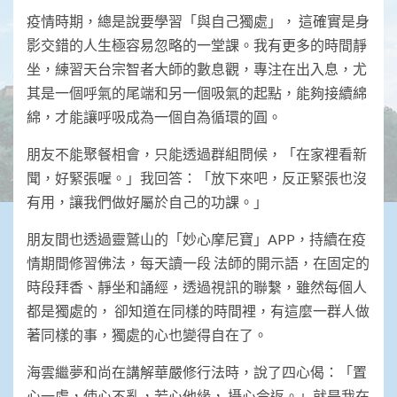
疫情時期，總是說要學習「與自己獨處」， 這確實是身
影交錯的人生極容易忽略的一堂課。我有更多的時間靜
坐，練習天台宗智者大師的數息觀，專注在出入息，尤
其是一個呼氣的尾端和另一個吸氣的起點，能夠接續綿
綿，才能讓呼吸成為一個自為循環的圓。
朋友不能聚餐相會，只能透過群組問候，「在家裡看新
聞，好緊張喔。」我回答：「放下來吧，反正緊張也沒
有用，讓我們做好屬於自己的功課。」
朋友間也透過靈鷲山的「妙心摩尼寶」APP，持續在疫
情期間修習佛法，每天讀一段 法師的開示語，在固定的
時段拜香、靜坐和誦經，透過視訊的聯繫，雖然每個人
都是獨處的， 卻知道在同樣的時間裡，有這麼一群人做
著同樣的事，獨處的心也變得自在了。
海雲繼夢和尚在講解華嚴修行法時，說了四心偈：「置
心一處，使心不亂，若心他緣， 攝心令返。」就是我在