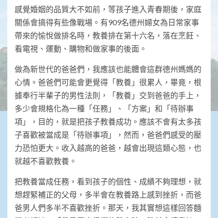
感覺婚姻的品質大不如前，等孩子進入青春期後，家庭
關係會搞得有些像戰場。有909名德州婦女為日常家事
帶來的愉悅做排名時，教養排在第十六名，落在烹飪、
看電視、運動、購物和做家事的後面。
做為新世代的爸爸們，我應該也能體會這群德州媽媽的
心情。爸爸們可能會更覺得「教養」很累人，畢竟，根
據奉行半輩子的男性法則，「教養」交到爸爸的手上，
多少會規格化為一種「任務」、「方案」和「待辦事
項」，目的，就是把孩子教養成功。應該不會有太多孩
子喜歡被當成是「待辦事項」，然而，爸爸們感受的壓
力恐怕更大。收入越高的爸爸，越會出現這類心態，也
就越不喜歡教養。
把教養當成任務，看到孩子的個性、成績不夠理想，就
想趕緊補正的父母，多半會在教養路上感到挫折，而爸
爸男人們多半不喜歡挫折。那天，我其實想這樣回答麵