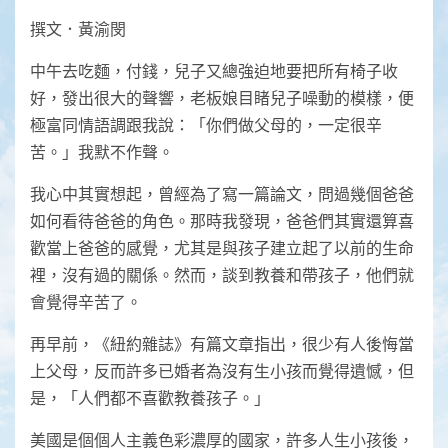
Link
撰文．黃渝閔
中午去吃麵，付錢，兒子又總強迫地要把所有椅子收
好，發出很大的聲響，老板娘目睹兒子噪動的模樣，便
極富同情語調跟我說：「你們做父母的，一定很辛
苦。」我默不作聲。
我心中其實想起，曾經為了寫一篇論文，問過幾個爸爸
如何看待爸爸的角色。那時我發現，爸爸們其實還算喜
歡當上爸爸的感覺，尤其是與孩子建立起了以前的生命
裡，沒有過的關係。然而，談到教養和帶孩子，他們就
會覺得辛苦了。
再早前，《紐約雜誌》有篇文章指出，很少有人後悔當
上父母，反而許多已婚者為沒有生小孩而覺得遺憾，但
是，「人們都不喜歡教養孩子。」
美國是個個人主義色彩濃厚的國家，許多人生小孩後，