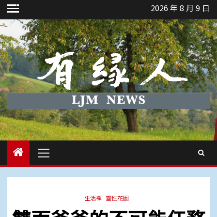
Skip
2026 年 8 月 9 日
to
content
Primary
Menu
生活禪
靈性花園