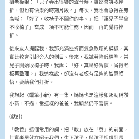
攤老板娘：「兒子弄出很響的聲音時，雖然會讓我挫
折，但也有快樂的時刻片段。」每次，我也會急得在旁
高喊：「好了，收椅子不關你的事。」把「讓兒子學會
不收椅子」當成一項不可能任務，因而一再的覺得挫
折。
後來友人提醒我，我那充滿挫折而氣急敗壞的模樣，其
實比較會引起旁人的側目。後來，我試著降低標準，當
兒子開始收椅子時，我說：「好，真是好習慣，省得老
板再整理。」我這樣說，卻沒有老板有足夠的智慧領
悟，要給我們打折。
我想起〈蠟筆小新〉有一集，媽媽也是這樣卯起勁稱讚
小新，不過，當這樣的爸爸，我顯然仍不習慣。
(獻計)
「教養」這個常用的詞，把「教」放在「養」的前面，
其實老早就在昭示我們，生下孩子，與孩子相處到長