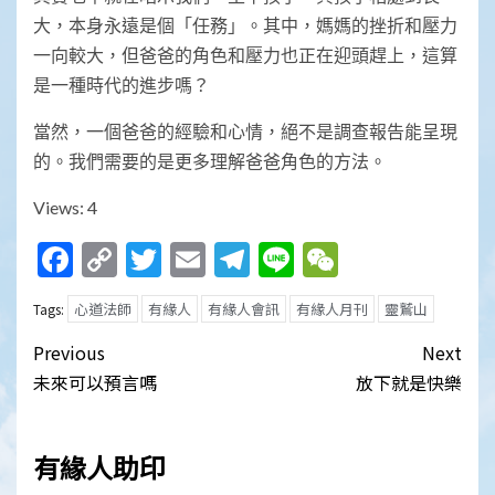
大，本身永遠是個「任務」。其中，媽媽的挫折和壓力
一向較大，但爸爸的角色和壓力也正在迎頭趕上，這算
是一種時代的進步嗎？
當然，一個爸爸的經驗和心情，絕不是調查報告能呈現
的。我們需要的是更多理解爸爸角色的方法。
Views: 4
Facebook
Copy
Twitter
Email
Telegram
Line
WeChat
Link
心道法師
有緣人
有緣人會訊
有緣人月刊
靈鷲山
Tags:
Post
Previous
Next
navigation
未來可以預言嗎
放下就是快樂
有緣人助印