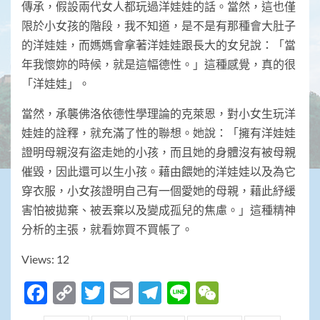
傳承，假設兩代女人都玩過洋娃娃的話。當然，這也僅
限於小女孩的階段，我不知道，是不是有那種會大肚子
的洋娃娃，而媽媽會拿著洋娃娃跟長大的女兒說：「當
年我懷妳的時候，就是這幅德性。」這種感覺，真的很
「洋娃娃」。
當然，承襲佛洛依德性學理論的克萊恩，對小女生玩洋
娃娃的詮釋，就充滿了性的聯想。她說：「擁有洋娃娃
證明母親沒有盜走她的小孩，而且她的身體沒有被母親
催毀，因此還可以生小孩。藉由餵她的洋娃娃以及為它
穿衣服，小女孩證明自己有一個愛她的母親，藉此紓緩
害怕被拋棄、被丟棄以及變成孤兒的焦慮。」這種精神
分析的主張，就看妳買不買帳了。
Views: 12
Facebook
Copy
Twitter
Email
Telegram
Line
WeChat
Link