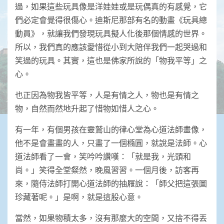
過，如果這些玩具像是洋娃娃或是玩偶真的有感覺，它
們必定會覺得很傷心。迪斯尼那部有名的動畫《玩具總
動員》，就讓我們發現玩具擬人化後那個情感的世界。
所以，我們真的應該愛惜從小到大陪伴我們一起哭過和
笑過的玩具。其實，這也是佛家所說的「物我平等」之
心。
也正因為物我皆平等，人是有情之人，物也是有情之
物，自然而然地升起了惜物如惜人之心。
有一年，有個男孩在靈鷲山的律心堂為心道法師畫像，
他不是會畫畫的人，只畫了一個橢圓，就說是法師。心
道法師看了一會，笑吟吟讚嘆：「就是我，光頭和
尚。」笑得全堂粲然，晚風習習。一個月後，訪客再
來，隨侍法師打開心道法師的抽屜說：「師父把這張圖
珍藏著呢。」是啊，就是這股心意。
當然，如果物積太多，沒有那麼大的空間，又捨不得丟