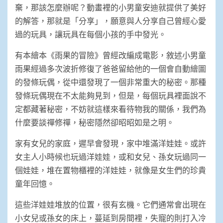
棄，那該怎麼辦呢？動畫裡的小男童安迪就提供了美好
的解答，那就是「分享」，願意與人分享自己曾經心愛
過的玩具，讓玩具在每個小孩的手中發光。
有本繪本《雨果的冒險》曾經改編成電影，敘述小男童
雨果經過多次波折修復了爸爸留給他的一個會自動繪圖
的發條玩偶，從中還發現了一個非常重大的秘密。那種
發條玩偶現在不太能夠見到，但是，每個玩具裡面說不
定都藏著秘密，不妨就這樣來看待物我的關係，我們為
什麼要談禪修禪，秘密隱然卻昭昭如是之明。
家有女兒的家庭，遲早會發現，家中堆滿洋娃娃。或許
女主人小時候也玩過洋娃娃，或和女兒、孫女玩過同一
個娃娃，堆在置物櫃裡的洋娃娃，就像是女生們的珍貴
童年回憶。
這些洋娃娃堆放的位置，很有玄機。它們通常會出現在
小女兒或孫女的床上，蔓延到房間裡，失寵的則打入冷