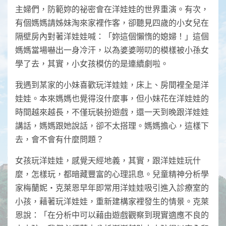
主婦們，防範妳的祕密會在洋娃娃的世界重演。有次，
有個媽媽請姊妹淘來家裡作客，卻聽見四歲的小女兒在
隔壁房內對著洋娃娃喊：「妳這個懶惰的媳婦！」這個
媽媽當場嚇出一身冷汗，以為婆婆嘮叨的模樣被小孫女
學了去，其實，小女孩模仿的是連續劇啦。
我遇到某家的小妹喜歡玩洋娃娃，床上、房間裡全是洋
娃娃。本來媽媽也覺得沒什麼事，但小妹花在洋娃娃的
時間越來越長，不僅玩裝扮遊戲，還一天到晚跟洋娃娃
講話，媽媽跟她說話，卻不太搭理。媽媽擔心，這樣下
去，會不會有什麼問題？
女孩玩洋娃娃，感覺天經地義，其實，跟洋娃娃玩什
麼，怎樣玩，都暗藏豐富的心理訊息。兒童精神分析學
家梅蘭妮‧克萊恩早年即常用洋娃娃吸引進入診療室的
小孩，藉著玩洋娃娃，重新建構家裡發生的情景。克萊
恩說：「在分析中可以藉由遊戲觀察到現實適應不良的