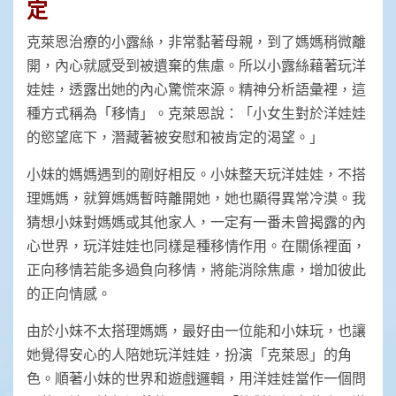
定
克萊恩治療的小露絲，非常黏著母親，到了媽媽稍微離
開，內心就感受到被遺棄的焦慮。所以小露絲藉著玩洋
娃娃，透露出她的內心驚慌來源。精神分析語彙裡，這
種方式稱為「移情」。克萊恩說：「小女生對於洋娃娃
的慾望底下，潛藏著被安慰和被肯定的渴望。」
小妹的媽媽遇到的剛好相反。小妹整天玩洋娃娃，不搭
理媽媽，就算媽媽暫時離開她，她也顯得異常冷漠。我
猜想小妹對媽媽或其他家人，一定有一番未曾揭露的內
心世界，玩洋娃娃也同樣是種移情作用。在關係裡面，
正向移情若能多過負向移情，將能消除焦慮，增加彼此
的正向情感。
由於小妹不太搭理媽媽，最好由一位能和小妹玩，也讓
她覺得安心的人陪她玩洋娃娃，扮演「克萊恩」的角
色。順著小妹的世界和遊戲邏輯，用洋娃娃當作一個問