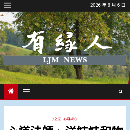
Skip
2026 年 8 月 6 日
to
content
Primary
Menu
心之道
心道談心