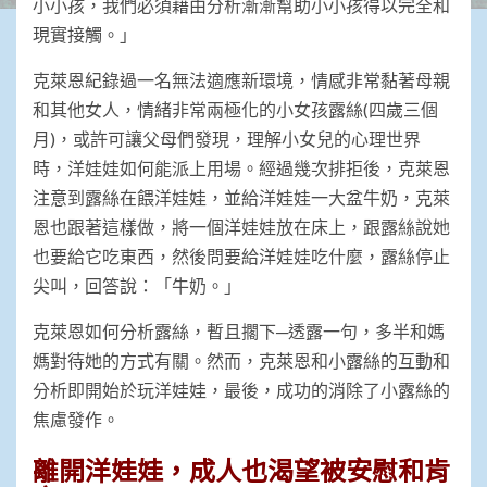
小小孩，我們必須藉由分析漸漸幫助小小孩得以完全和
現實接觸。」
克萊恩紀錄過一名無法適應新環境，情感非常黏著母親
和其他女人，情緒非常兩極化的小女孩露絲(四歲三個
月)，或許可讓父母們發現，理解小女兒的心理世界
時，洋娃娃如何能派上用場。經過幾次排拒後，克萊恩
注意到露絲在餵洋娃娃，並給洋娃娃一大盆牛奶，克萊
恩也跟著這樣做，將一個洋娃娃放在床上，跟露絲說她
也要給它吃東西，然後問要給洋娃娃吃什麼，露絲停止
尖叫，回答說：「牛奶。」
克萊恩如何分析露絲，暫且擱下─透露一句，多半和媽
媽對待她的方式有關。然而，克萊恩和小露絲的互動和
分析即開始於玩洋娃娃，最後，成功的消除了小露絲的
焦慮發作。
離開洋娃娃，成人也渴望被安慰和肯