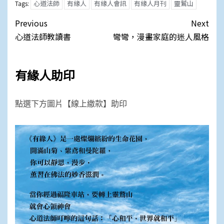
心道法師
有緣人
有緣人會訊
有緣人月刊
靈鷲山
Tags:
Post
Previous
Next
navigation
心道法師教讀書
彎彎，漫畫家庭的迷人風格
有緣人助印
點選下方圖片【線上繳款】助印