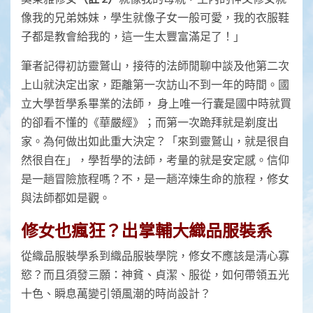
像我的兄弟姊妹，學生就像子女一般可愛，我的衣服鞋
子都是教會給我的，這一生太豐富滿足了！」
筆者記得初訪靈鷲山，接待的法師閒聊中談及他第二次
上山就決定出家，距離第一次訪山不到一年的時間。國
立大學哲學系畢業的法師， 身上唯一行囊是國中時就買
的卻看不懂的《華嚴經》；而第一次跪拜就是剃度出
家。為何做出如此重大決定？「來到靈鷲山，就是很自
然很自在」，學哲學的法師，考量的就是安定感。信仰
是一趟冒險旅程嗎？不，是一趟淬煉生命的旅程，修女
與法師都如是觀。
修女也瘋狂？出掌輔大織品服裝系
從織品服裝學系到織品服裝學院，修女不應該是清心寡
慾？而且須發三願：神貧、貞潔、服從，如何帶領五光
十色、瞬息萬變引領風潮的時尚設計？