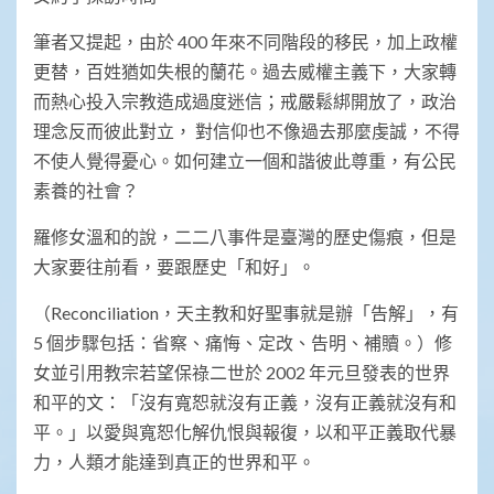
筆者又提起，由於 400 年來不同階段的移民，加上政權
更替，百姓猶如失根的蘭花。過去威權主義下，大家轉
而熱心投入宗教造成過度迷信；戒嚴鬆綁開放了，政治
理念反而彼此對立， 對信仰也不像過去那麼虔誠，不得
不使人覺得憂心。如何建立一個和諧彼此尊重，有公民
素養的社會？
羅修女溫和的說，二二八事件是臺灣的歷史傷痕，但是
大家要往前看，要跟歷史「和好」。
（Reconciliation，天主教和好聖事就是辦「告解」，有
5 個步驟包括：省察、痛悔、定改、告明、補贖。）修
女並引用教宗若望保祿二世於 2002 年元旦發表的世界
和平的文：「沒有寬恕就沒有正義，沒有正義就沒有和
平。」以愛與寬恕化解仇恨與報復，以和平正義取代暴
力，人類才能達到真正的世界和平。