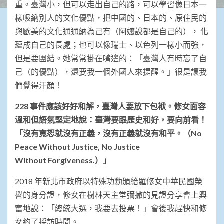
重。臺灣小，但可以走出自己的路，可以學習像日本一
樣吸納別人的文化優點，把中國的、日本的、原住民的
與歐美的文化通通納為己有（阿嬤說都是自己的）， 化
蘊成自己的長處；也可以像瑞士、以色列一樣小而強，
但是要團結。她常常掛在嘴邊的：「臺灣人有時忘了自
己（的優點），還要我一個外國人來提醒。」很是讓我
們覺得汗顏！
228 事件應該好好和解，臺灣人要放下包袱。修女面容
溫和但語氣堅定地說：臺灣要跟歷史和好，要向前看！
「沒有寬恕就沒有正義，沒有正義就沒有和平。（No
Peace Without Justice, No Justice
Without Forgiveness.）」
2018 年新北市政府以特殊功勳頒給羅修女中華民國榮
譽的身分證，修女在樹林天主堂彌撒的見證分享會上興
奮地說：「總統大選，我要去投票！」會後我趕快和修
女約了採訪時間。