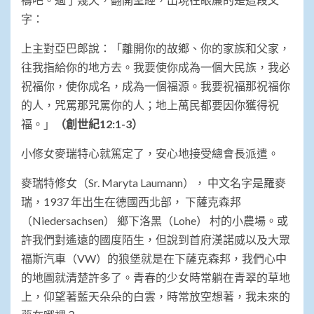
字：
上主對亞巴郎說：「離開你的故鄉、你的家族和父家，
往我指給你的地方去。我要使你成為一個大民族，我必
祝福你，使你成名，成為一個福源。我要祝福那祝福你
的人，咒罵那咒罵你的人；地上萬民都要因你獲得祝
福。」
（創世紀
12:1-3
）
小修女麥瑞特心就篤定了，安心地接受總會長派遣。
麥瑞特修女（Sr. Maryta Laumann）， 中文名字是羅麥
瑞，1937 年出生在德國西北部， 下薩克森邦
（Niedersachsen） 鄉下洛黑（Lohe） 村的小農場。或
許我們對遙遠的國度陌生，但說到首府漢諾威以及大眾
福斯汽車（VW）的狼堡就是在下薩克森邦，我們心中
的地圖就清楚許多了。青春的少女時常躺在青翠的草地
上，仰望著藍天朵朵的白雲，時常放空想著，我未來的