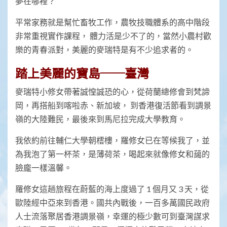
夢在哪裡？
平常家務就是幫忙畜牧工作，農牧技職體系的高中階段
非常重視實作課程， 體力活是少不了的，當然小農村歡
樂的青春派對，美麗的麥瑞特是有不少追求者的。
踏上美麗的寶島──臺灣
麥瑞特小修女帶著誠惶誠恐的心，從荷蘭總修會到梵諦
岡，再搭船到喀啦赤、新加坡， 到香港復活節看到調景
嶺的大陸難民，最後來到馬尼拉完成大學教育。
我依約前往輔仁大學朝橒樓，羅修女已在等候我了，並
為我泡了第一杯茶，是薄荷茶，喝起來就像修女和藹的
臉龐一樣溫馨。
羅修女這趟旅程在蔚藍的海上度過了 1 個月又 3 天，從
歐陸經中亞來到香港。國共內戰後，一百多萬國民政府
人士流落聚居香港調景嶺，幸運的極少數可到臺灣謀求