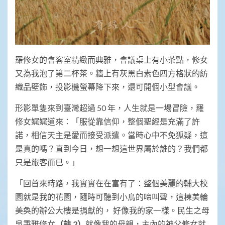
羅修女的會客室精緻而典雅，會議桌上有小茶點，修女
又為我泡了第二杯茶。牆上有灰黑白素色四方格狀的紡
織品壁飾，投影機螢幕降下來，還可開個小型會議。
形影單隻來到臺灣超過 50 年，人生就是一場冒險，羅
修女娓娓道來：「服從靠信仰，整個聖經是充滿了許
諾，相信天主是愛而接受派遣。當時心中不免狐疑，這
是真的嗎？直到今日，想一想這世界屬於誰的？我們都
只是旅客而已。」
「回首來時路，我實實在在富有了：整個美麗的輔大校
園就是我的花園，隨時可聽到小鳥的啼叫聲，這棟美輪
美奐的辦公大樓是捐獻的， 好像我的家一樣。民生之母
吳秉雅修女
（註
2
）
就像我的母親，主內的神父修女就