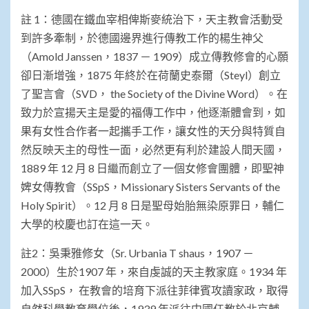
註 1：德國在鐵血宰相俾斯麥統治下，天主教會活動受
到許多牽制，於德國邊界進行傳教工作的楊生神父
（Amold Janssen，1837 － 1909）成立傳教修會的心願
卻日漸增強，1875 年終於在荷蘭史泰爾（Steyl）創立
了聖言會（SVD， the Society of the Divine Word）。在
致力於宣揚天主是愛的福傳工作中，他逐漸體會到，如
果有女性合作者一起攜手工作，讓女性的天分與特質自
然反映天主的母性一面，必然更有利於建設人間天國，
1889 年 12 月 8 日繼而創立了一個女修會團體，即聖神
婢女傳教會（SSpS，Missionary Sisters Servants of the
Holy Spirit）。12 月 8 日是聖母始胎無染原罪日，輔仁
大學的校慶也訂在這一天。
註2：吳秉雅修女（Sr. Urbania T shaus，1907 －
2000）生於1907 年，來自虔誠的天主教家庭。1934 年
加入SSpS， 在教會的培育下派往菲律賓攻讀家政，取得
自然科學教育學位後，1939 年派往中國任教於北京輔