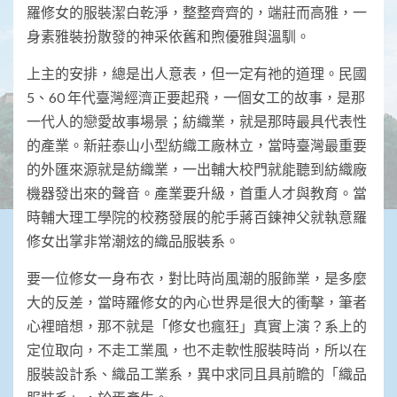
羅修女的服裝潔白乾淨，整整齊齊的，端莊而高雅，一
身素雅裝扮散發的神采依舊和煦優雅與溫馴。
上主的安排，總是出人意表，但一定有祂的道理。民國
5、60 年代臺灣經濟正要起飛，一個女工的故事，是那
一代人的戀愛故事場景；紡織業，就是那時最具代表性
的產業。新莊泰山小型紡織工廠林立，當時臺灣最重要
的外匯來源就是紡織業，一出輔大校門就能聽到紡織廠
機器發出來的聲音。產業要升級，首重人才與教育。當
時輔大理工學院的校務發展的舵手蔣百鍊神父就執意羅
修女出掌非常潮炫的織品服裝系。
要一位修女一身布衣，對比時尚風潮的服飾業，是多麼
大的反差，當時羅修女的內心世界是很大的衝擊，筆者
心裡暗想，那不就是「修女也瘋狂」真實上演？系上的
定位取向，不走工業風，也不走軟性服裝時尚，所以在
服裝設計系、織品工業系，異中求同且具前瞻的「織品