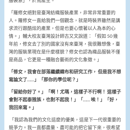
服裝系」，於焉產生。
「羅修女絕對是臺灣紡織服裝產業，非常非常重要的
人。羅修女一直給我們一個觀念，就是時裝界雖然是講
求流行跟酷炫的產業，但是也要心懷著以人為本的心
情。」輔大校友臺灣設計師古又文說道：「假如 50 幾
年前，修女去了別的國家沒有來臺灣，我很難想像，臺
灣的服裝業現在是什麼樣貌？修女也認為織品服裝不僅
是商品，它更是一種融合藝術的文化象徵。」
「修女，我會在部落繼續織布和研究工作， 但是我不想
寫論文了……」「那你的學位呢？」
「留給你好了。」「啊！尤瑪，這樣子不行啊！
這樣子
會對不起泰雅族，也對不起我！」「……
唉！」「好，
我回來寫。」
「我認為我們的文化這麼的優美，這是下一代很重要的
競爭力。我一直都盡量、盡可能的把它留下來，很希望