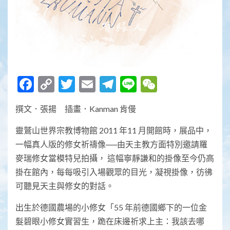
Facebook
Copy
Twitter
Email
Telegram
Line
WeChat
Link
撰文．張揚 插畫．Kanman 肯僈
靈鷲山世界宗教博物館 2011 年11 月開館時，展品中，
一幅真人版的修女祈禱像──由天主教方面特別邀請羅
麥瑞修女當模特兒拍攝， 這幅寧靜謙和的掛像至今仍高
掛在館內，每每吸引入場觀眾的目光，凝視掛像，彷彿
可聽見天主與修女的對話。
出生於德國農場的小修女「55 年前德國鄉下的一位金
髮碧眼小修女實習生，跪在床邊祈求上主：我該去哪