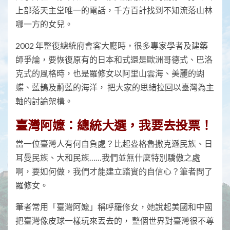
上部落天主堂唯一的電話，千方百計找到不知流落山林
哪一方的女兒。
2002 年整復總統府會客大廳時，很多專家學者及建築
師爭論，要恢復原有的日本和式還是歐洲哥德式、巴洛
克式的風格時，也是羅修女以阿里山雲海、美麗的蝴
蝶、藍鵲及蔚藍的海洋， 把大家的思緒拉回以臺灣為主
軸的討論架構。
臺灣阿嬤：總統大選，我要去投票！
當一位臺灣人有何自負處？比起盎格魯撒克遜民族、日
耳曼民族、大和民族……我們並無什麼特別驕傲之處
啊，要如何做，我們才能建立踏實的自信心？筆者問了
羅修女。
筆者常用「臺灣阿嬤」稱呼羅修女，她說起美國和中國
把臺灣像皮球一樣玩來丟去的， 整個世界對臺灣很不尊