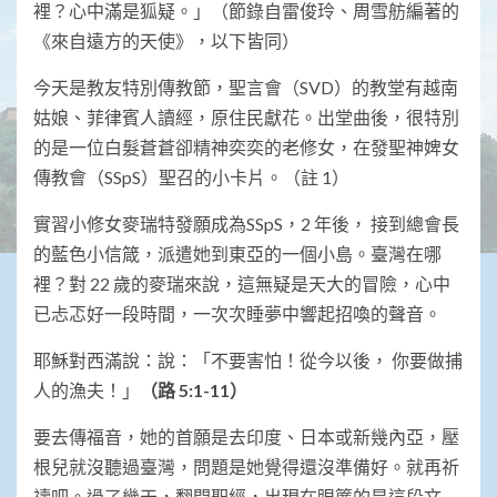
裡？心中滿是狐疑。」（節錄自雷俊玲、周雪舫編著的
《來自遠方的天使》，以下皆同）
今天是教友特別傳教節，聖言會（SVD）的教堂有越南
姑娘、菲律賓人讀經，原住民獻花。出堂曲後，很特別
的是一位白髮蒼蒼卻精神奕奕的老修女，在發聖神婢女
傳教會（SSpS）聖召的小卡片。（註 1）
實習小修女麥瑞特發願成為SSpS，2 年後， 接到總會長
的藍色小信箴，派遣她到東亞的一個小島。臺灣在哪
裡？對 22 歲的麥瑞來說，這無疑是天大的冒險，心中
已忐忑好一段時間，一次次睡夢中響起招喚的聲音。
耶穌對西滿說：說：「不要害怕！從今以後， 你要做捕
人的漁夫！」
（路 5:1-11）
要去傳福音，她的首願是去印度、日本或新幾內亞，壓
根兒就沒聽過臺灣，問題是她覺得還沒準備好。就再祈
禱吧。過了幾天，翻開聖經，出現在眼簾的是這段文