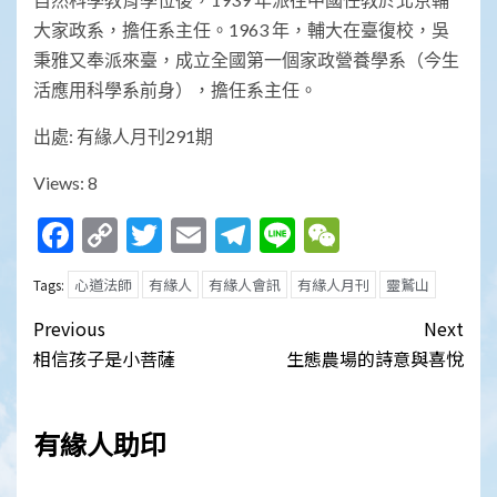
大家政系，擔任系主任。1963 年，輔大在臺復校，吳
秉雅又奉派來臺，成立全國第一個家政營養學系（今生
活應用科學系前身），擔任系主任。
出處: 有緣人月刊291期
Views: 8
Facebook
Copy
Twitter
Email
Telegram
Line
WeChat
Link
心道法師
有緣人
有緣人會訊
有緣人月刊
靈鷲山
Tags:
Post
Previous
Next
navigation
相信孩子是小菩薩
生態農場的詩意與喜悅
有緣人助印