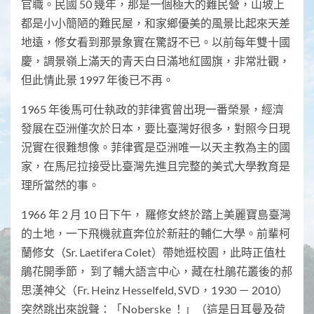
官職。民國 50 幾年，那是一個極大的難民營，山坡上
都是小小簡陋的難民屋，和家鄉優美的風景比起來天差
地遠，修女看到那景象實在驚訝不已。以前每年雙十國
慶，調景嶺上滿天的青天白日滿地紅國旗，非常壯觀，
但此情此景 1997 年後已不再。
1965 年後馬可仕執政的菲律賓曾出現一番榮景，經濟
發展在亞洲僅次於日本，要比臺灣好很多，對照今日現
況實在很難想像。菲律賓是亞洲唯一以天主教為主的國
家，在馬尼拉接受比臺灣先進且完整的美式大學教育是
理所當然的事。
1966 年 2 月 10 日下午， 羅修女終於踏上美麗寶島臺灣
的土地，一下飛機就直奔位於新莊的輔仁大學。前輩柯
蘭修女（Sr. Laetifera Colet）帶她逛校園，此時正值杜
鵑花開季節， 到了輔大語言中心，藏在杜鵑花叢後的郝
思漢神父（Fr. Heinz Hesselfeld, SVD，1930 － 2010）
突然跳出來說聲：「Noberske ！」（這是日耳曼及荷