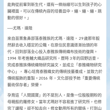
能夠從前輩到新生代，還有一條絲線可以生到孩子的心
臟裡面，可以在傳統內容的培養皿中，繃、繃、繃，跳
動的很好。」
──尤瑪．達陸
來自苗栗象鼻部落泰雅族的尤瑪．達陸， 29 歲那年毅
然辭去收入穩定的公職，在原住民意識逐漸抬頭的年
代，回到部落全心投入泰雅族傳統織布技術的復興。
1994 年考進輔大織品研究所，歷時 3 年的田野訪查，
完成泰雅族傳統織物研究論文，並成立「泰雅織物研究
中心」， 專心培育泰雅織女的傳統技藝養成，並致力於
傳統服飾的重製。2016 年，文化部授予她「重要傳統
藝術保存者」榮譽。
孕育這「人間國寶」的不是別人，是像一位殷殷期盼的
母親般的羅修女。當年尤瑪好不容易進了研究所，也修
完了課程，卻不知去向。修女動用所有的關係，打到山