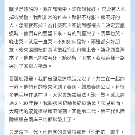
戰爭是殘酷的。我在部隊中，誰都對我好， 只要有人死
掉或受傷，我都非常的難過，就很不舒服，那麼好的
人，怎麼就死掉？為什麼死？死後到哪裡去？決定要撤
退時，他們有的要留下來，有的到臺灣了，我早也哭、
晚也哭，就是一直哭，不知如何是好，兩邊都有好朋
友，後來張國杞師長就把我抱到飛機上去，讓我到臺灣
來了，他自己卻咬著牙、黯然留了下來，我就這樣一路
哭別了家鄉與袍澤。
菩薩庇護著，我們曾經是這樣沒完沒了、共生在一起的
一群。他們有的後來就到了泰國，歸屬泰國公民。有很
多老兵現在還在世，大家會想盡辦法再聚一聚。感恩經
過 2、30 年後，我跟張國杞師長終於活著再次見到面，
大時代的感覺還是那麼深刻。其他第二代、第三代也陸
陸續續在兩岸三地都聯繫上了。
只是這下一代，他們有的會覺得那是「你們的」戰爭，