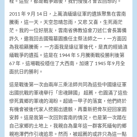
程。這些，都是戰爭過後，我們慢慢才會去回想的。
2011 年 9 月 14 日，上萬滇緬遠征軍的遺族聚集在雲南
騰衝，這一天，天空忽晴忽雨，又悲 又喜，生死兩茫
茫。我的一位好朋友，雲南省佛教協會刀述仁會長籌備
許久，邀我回去國殤墓園擔任主祭法師之一，一方面因
為我祖籍騰衝， 一方面我是遠征軍後代，是真的經過滇
緬戰爭的遺孤。這是在 1944 年 5 月騰衝戰役勝利後第
67 年，這場戰役穩住了大西南，加速了 1945 年9 月全
面抗日的勝利。
這是戰後第一次由兩岸三乘法師共同為這些中國遠征軍
出國抗戰的軍魂舉行「忠魂歸國」 超薦，也圓滿了這些
慘死異鄉的軍魂的渴盼。超過一甲子的落寞，他們終於
有機會被後代家人挖掘出遺骸，再重新把骨灰迎回家園
安葬。這是我第一次回到雲南的情況，也是第一次踏在
自己家鄉的土地上，我親自為童年這一群客死緬甸的鄉
親袍澤們作引魂追思。然而，被超薦的或許只為這一點