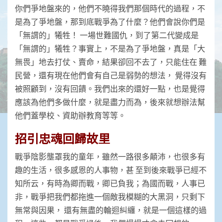
你們爭地盤來的，他們不曉得我們那個時代的過程，不
是為了爭地盤，那到底戰爭為了什麼？他們會說你們是
「無謂的」犧牲！ 一場世難國仇，到了第二代變成是
「無謂的」犧牲？事實上，不是為了爭地盤，真是「大
無畏」地去打仗、賣命，結果卻回不去了，只能住在 難
民營，還有現在他們會有自己是弱勢的想法， 覺得沒有
被照顧到，沒有回饋。我們出來的還好一點，也是覺得
應該為他們多做什麼，就是盡力而為，後來就想辦法幫
他們蓋學校、資助辦教育等等。
招引忠魂回歸故里
戰爭陰影壟罩我的童年，雖然一路很多顛沛，也很多有
趣的生活，很多感恩的人事物，甚 至到後來戰爭已經不
知所云，有時為卿而戰，卿已負我；為國而戰，人事已
非，戰爭把我們都拖進一個敵我模糊的大黑洞，只剩下
無常與因果， 還有無盡的輪迴糾纏，就是一個這樣的過