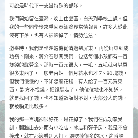
可說是時代下一支蠻特殊的部隊。
我們開始留在臺灣，晚上住營區，白天到學校上課。但
我的一些同學後來重回泰緬邊界當情報員，許多人從此
沒有下落，也有人被殺掉了，情勢危急。
撤臺時，我們是坐運輸機從清邁到屏東， 再從屏東到成
功嶺。剛來，蔣介石慰問我們，包括每個小孩都有一百
塊錢的慰勞金。那時一百元很大，一毛、五毛就可以買
很多東西了，一般老百姓一個月薪水也才 7、80 塊錢，
但我們傻傻的，不知怎麼花錢，有人給了一百元買東
西， 對方不找錢，把錢騙走了，他傻傻地也不知道，
就是找回了錢，也不知道數額對不對，大部分人的錢，
就被騙走比較多。
我的那一百塊卻很好花，是花掉了。我們在成功嶺受
訓，翻牆出去外頭有小吃店、冰店和彈子房，我是不會
撞球，就在那邊看別人打， 還吃掉很多的冰，烤香腸