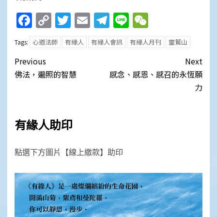
Facebook
Copy
Twitter
Email
Telegram
Line
WeChat
Link
心道法師
有緣人
有緣人會訊
有緣人月刊
靈鷲山
Tags:
Post
Previous
Next
navigation
佛法，遍照的智慧
感念、感恩、感召的永恆願
力
有緣人助印
點選下方圖片【線上繳款】助印