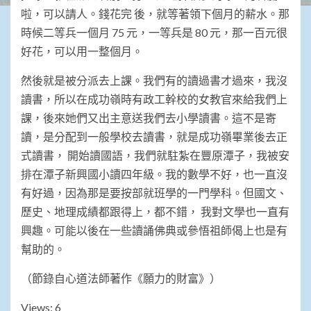
啦，可以請人。錢花完 後，就等著領下個月的薪水。那
時候二等兵一個月 75 元，一等兵是 80 元，那一百元很
好花，可以用一整個月。
然後就是被分派去上課。我們有的讀過書才過來，我沒
讀書，所以在成功嶺時有政工幹校的女教官來給我們上
課，後來她們又出主意送我們去小學讀書。這不是寄
讀，是分配到一般學校去讀書，就是成功嶺畢業後去正
式讀書， 開始讀國語，我們就駐紮在豐原潭子，我被安
排在潭子新興國小讀四年級。我的數學不好，也一直沒
有好過，因為那是要按部就班學的一門學科。但國文、
歷史、地理成績都跟得上，都不錯， 我對文學也一直有
興趣。可能以後在一些讀誦佛典或參悟祖師偈上也是有
幫助的。
（節錄自心道法師著作《願力的財富》）
Views: 6