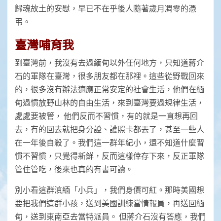
歸魂故土的安慰，早已不在乎後人隨著歲月凋零的憑
弔。
臺灣哺育我
到臺灣前，我沒有去過緬甸以外任何地方，只知道蔣介
石的軍隊在臺灣，很多朋友都在那裡。這些從野戰回來
的，很多沒有辦法適應正常安定的社會生活，他們在緬
甸過慣放野山林的自由生活，來到臺灣要過規律生活，
處處要被管， 他們反而不習慣，有的就是一直想再回
去，有的回去就把身分證、護照卡都丟了，甚至一些人
在一年後自殺了。我們這一群年紀小，還不知道什麼習
慣不習慣，只覺得新鮮，反而這樣倖存下來，反正軍隊
管住管吃，後來也真的有書可讀。
別小看這群滇緬「小兵」，我們身價可紅。那時美國想
要把我們這群小孩，送到美國訓練當情報員，再送回緬
甸，送到東南亞去當特派員。 但蔣介石沒有答應，我們